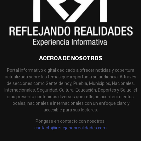
ACERCA DE NOSOTROS
Portal informativo digital dedicado a ofrecer noticias y cobertura
actualizada sobre los temas que importan a su audiencia. A través
de secciones como Gente de hoy, Puebla, Municipios, Nacionales,
Internacionales, Seguridad, Cultura, Educación, Deportes y Salud, el
sitio presenta contenidos diversos que reflejan acontecimientos
locales, nacionales e internacionales con un enfoque claro y
accesible para sus lectores.
Póngase en contacto con nosotros:
contacto@reflejandorealidades.com