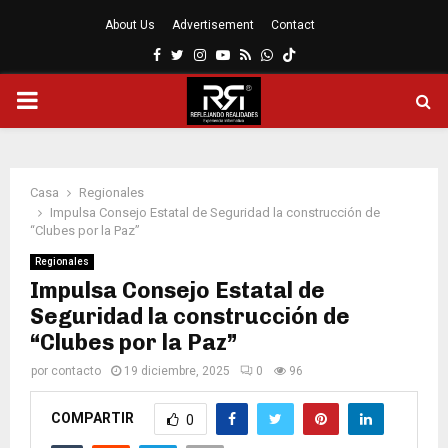
About Us
Advertisement
Contact
Facebook
Twitter
Instagram
Youtube
Rss
Whatsapp
MENÚ
PRINCIPAL
Casa
Regionales
Impulsa Consejo Estatal de Seguridad la construcción de
“Clubes por la Paz”
Regionales
Impulsa Consejo Estatal de
Seguridad la construcción de
“Clubes por la Paz”
por
contacto
19 diciembre, 2025
0
96
COMPARTIR
0