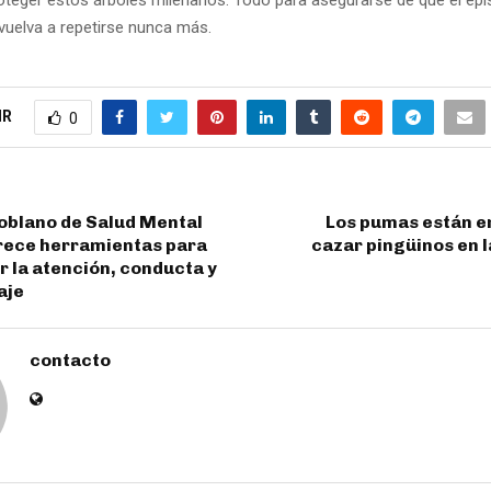
uelva a repetirse nunca más.
IR
0
oblano de Salud Mental
Los pumas están 
frece herramientas para
cazar pingüinos en 
 la atención, conducta y
aje
contacto