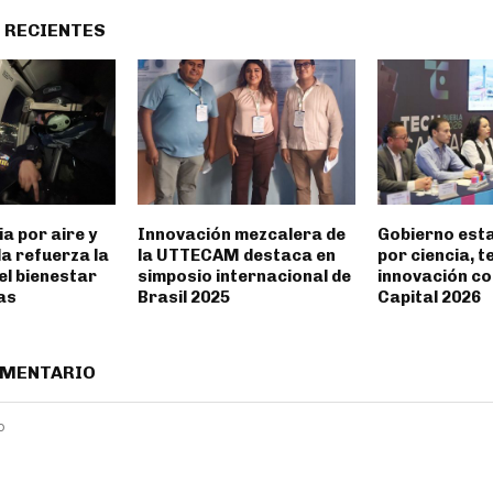
 RECIENTES
ia por aire y
Innovación mezcalera de
Gobierno est
la refuerza la
la UTTECAM destaca en
por ciencia, t
el bienestar
simposio internacional de
innovación c
ias
Brasil 2025
Capital 2026
OMENTARIO