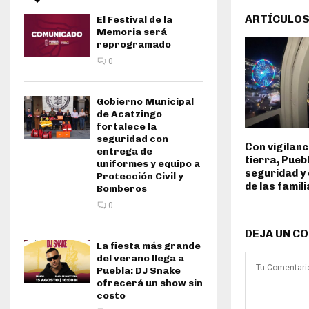
ARTÍCULOS
El Festival de la
Memoria será
reprogramado
0
Gobierno Municipal
de Acatzingo
fortalece la
seguridad con
Con vigilanc
entrega de
tierra, Pueb
uniformes y equipo a
seguridad y 
Protección Civil y
de las famil
Bomberos
0
DEJA UN C
La fiesta más grande
del verano llega a
Puebla: DJ Snake
ofrecerá un show sin
costo