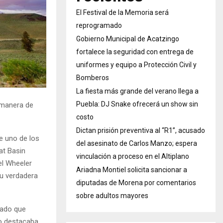
El Festival de la Memoria será
reprogramado
Gobierno Municipal de Acatzingo
fortalece la seguridad con entrega de
uniformes y equipo a Protección Civil y
Bomberos
La fiesta más grande del verano llega a
Puebla: DJ Snake ofrecerá un show sin
a manera de
costo
Dictan prisión preventiva al “R1”, acusado
e uno de los
del asesinato de Carlos Manzo; espera
at Basin
vinculación a proceso en el Altiplano
el Wheeler
Ariadna Montiel solicita sancionar a
su verdadera
diputadas de Morena por comentarios
sobre adultos mayores
rado que
no destacaba