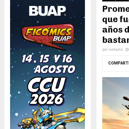
Promet
que fu
años d
bastan
por
contacto
COMPART