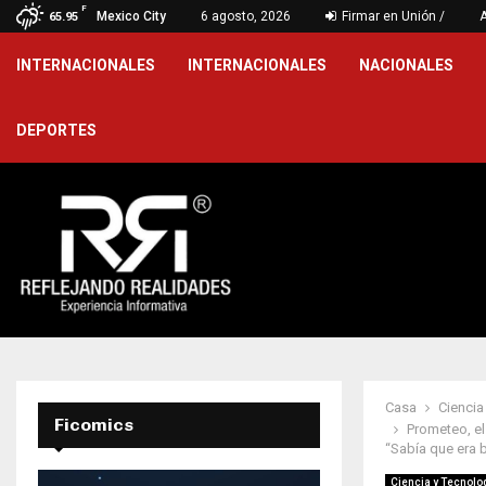
F
ones a Estados Unidos y…
Mexico City
6 agosto, 2026
Firmar en Unión /
El papa Le
65.95
INTERNACIONALES
INTERNACIONALES
NACIONALES
DEPORTES
Casa
Ciencia
Ficomics
Prometeo, el
“Sabía que era b
Ciencia y Tecnolo