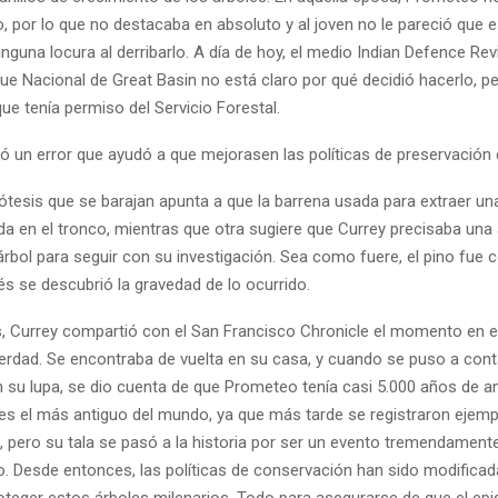
, por lo que no destacaba en absoluto y al joven no le pareció que 
guna locura al derribarlo. A día de hoy, el medio Indian Defence Re
que Nacional de Great Basin no está claro por qué decidió hacerlo, p
ue tenía permiso del Servicio Forestal.
ó un error que ayudó a que mejorasen las políticas de preservación 
pótesis que se barajan apunta a que la barrena usada para extraer u
a en el tronco, mientras que otra sugiere que Currey precisaba una
rbol para seguir con su investigación. Sea como fuere, el pino fue c
s se descubrió la gravedad de lo ocurrido.
 Currey compartió con el San Francisco Chronicle el momento en e
erdad. Se encontraba de vuelta en su casa, y cuando se puso a conta
n su lupa, se dio cuenta de que Prometeo tenía casi 5.000 años de a
 es el más antiguo del mundo, ya que más tarde se registraron ejem
 pero su tala se pasó a la historia por ser un evento tremendament
. Desde entonces, las políticas de conservación han sido modificad
roteger estos árboles milenarios. Todo para asegurarse de que el epi