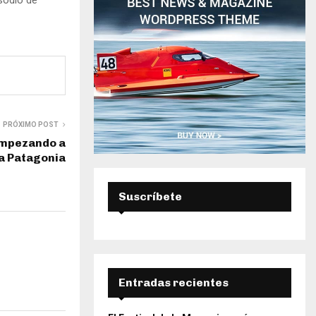
D
A
PRÓXIMO POST
empezando a
la Patagonia
Suscríbete
Entradas recientes