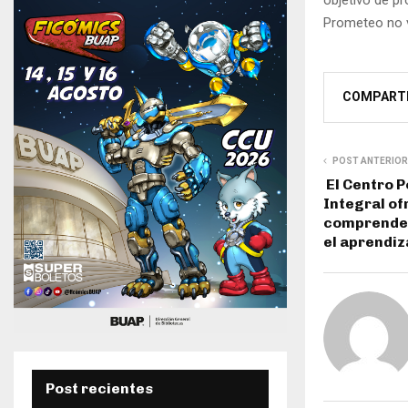
Prometeo no v
COMPART
POST ANTERIOR
El Centro P
Integral o
comprender
el aprendiz
Post recientes