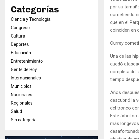
por su tamaño
Categorías
cometiendo nin
Ciencia y Tecnología
que en el Par
Congreso
coinciden en q
Cultura
Currey cometi
Deportes
Educación
Una de las hi
Entretenimiento
quedó atascad
Gente de Hoy
completa del á
Internacionales
tiempo despué
Municipios
Años después,
Nacionales
descubrió la v
Regionales
del tronco co
Salud
Este árbol no
Sin categoría
más longevos,
desafortunado
objetivo de p