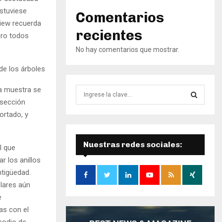
estuviese
Comentarios
view recuerda
recientes
ero todos
No hay comentarios que mostrar.
de los árboles
na muestra se
B
ú
 sección
s
ortado, y
B
q
u
Ú
e
Nuestras redes sociales:
l que
d
S
r los anillos
a
ntigüedad.
d
Q
e
plares aún
:
U
e
as con el
E
sodio de