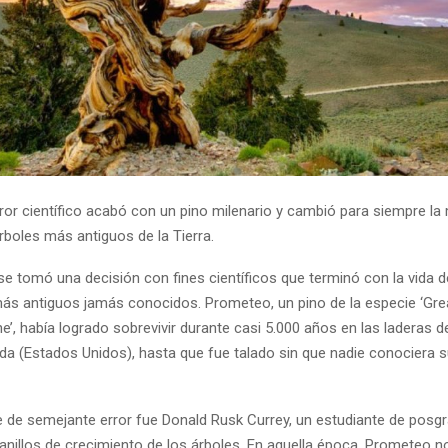
rror científico acabó con un pino milenario y cambió para siempre l
rboles más antiguos de la Tierra.
se tomó una decisión con fines científicos que terminó con la vida d
s antiguos jamás conocidos. Prometeo, un pino de la especie ‘Gre
ne’, había logrado sobrevivir durante casi 5.000 años en las laderas d
da (Estados Unidos), hasta que fue talado sin que nadie conociera 
e de semejante error fue Donald Rusk Currey, un estudiante de posg
 anillos de crecimiento de los árboles. En aquella época, Prometeo 