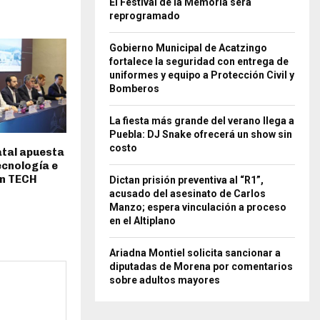
El Festival de la Memoria será
reprogramado
Gobierno Municipal de Acatzingo
fortalece la seguridad con entrega de
uniformes y equipo a Protección Civil y
Bomberos
La fiesta más grande del verano llega a
Puebla: DJ Snake ofrecerá un show sin
costo
atal apuesta
ecnología e
on TECH
Dictan prisión preventiva al “R1”,
acusado del asesinato de Carlos
Manzo; espera vinculación a proceso
en el Altiplano
Ariadna Montiel solicita sancionar a
diputadas de Morena por comentarios
sobre adultos mayores