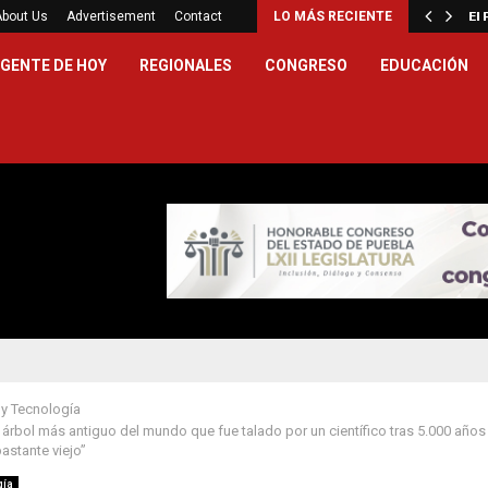
ón XIV visitará Uruguay, Argentina…
About Us
Advertisement
Contact
LO MÁS RECIENTE
El
GENTE DE HOY
REGIONALES
CONGRESO
EDUCACIÓN
 y Tecnología
 árbol más antiguo del mundo que fue talado por un científico tras 5.000 años 
astante viejo”
gía