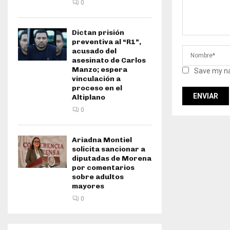
0
Dictan prisión
preventiva al “R1”,
acusado del
asesinato de Carlos
Manzo; espera
Save my na
vinculación a
proceso en el
Altiplano
0
Ariadna Montiel
solicita sancionar a
diputadas de Morena
por comentarios
sobre adultos
mayores
0