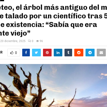
eo, el árbol más antiguo del 
e talado por un científico tras 
e existencia: “Sabía que era
te viejo”
20 diciembre, 2025
0
96
IR
0