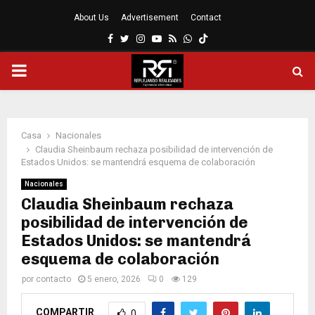
About Us
Advertisement
Contact
Facebook
Twitter
Instagram
Youtube
Rss
Whatsapp
MENÚ
PRINCIPAL
Casa
Nacionales
Claudia Sheinbaum rechaza posibilidad de intervención de
Estados Unidos: se mantendrá esquema de colaboración
Nacionales
Claudia Sheinbaum rechaza
posibilidad de intervención de
Estados Unidos: se mantendrá
esquema de colaboración
por
contacto
5 enero, 2026
0
129
COMPARTIR
0