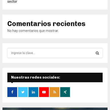
sector
Comentarios recientes
No hay comentarios que mostrar.
B
ú
s
B
q
u
Ú
e
Nuestras redes sociales:
d
S
a
d
Q
e
:
U