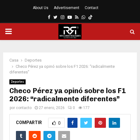
About Us
Advertisement
Contact
Facebook
Twitter
Instagram
Youtube
Rss
Whatsapp
MENÚ
PRINCIPAL
Casa
Deportes
Checo Pérez ya opinó sobre los F1 2026: “radicalmente
diferentes”
Deportes
Checo Pérez ya opinó sobre los F1
2026: “radicalmente diferentes”
por
contacto
27 enero, 2026
0
177
COMPARTIR
0