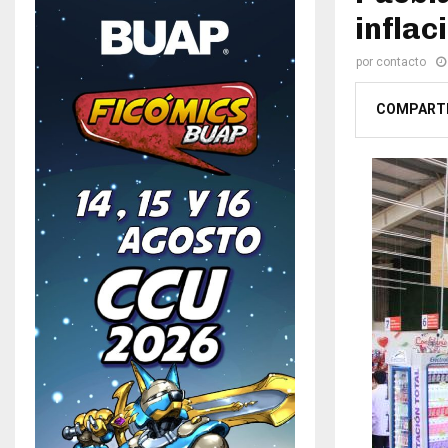
inflac
por
contacto
COMPART