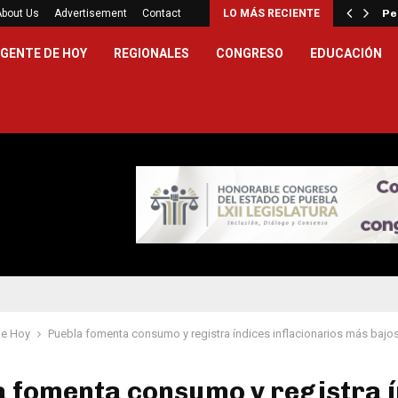
a primera universidad con desayunador…
About Us
Advertisement
Contact
LO MÁS RECIENTE
Pe
GENTE DE HOY
REGIONALES
CONGRESO
EDUCACIÓN
de Hoy
Puebla fomenta consumo y registra índices inflacionarios más bajos
 fomenta consumo y registra í