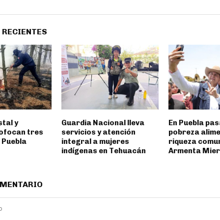
 RECIENTES
stal y
Guardia Nacional lleva
En Puebla pas
ofocan tres
servicios y atención
pobreza alime
 Puebla
integral a mujeres
riqueza comun
indígenas en Tehuacán
Armenta Mier
OMENTARIO