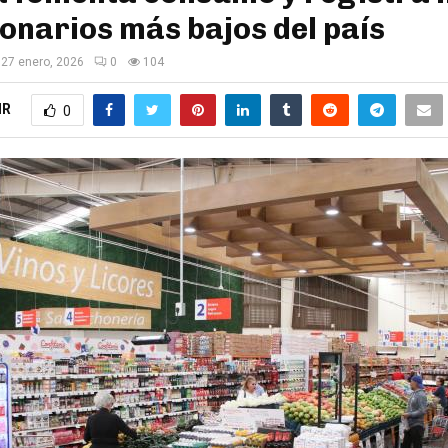
ionarios más bajos del país
27 enero, 2026
0
104
IR
0