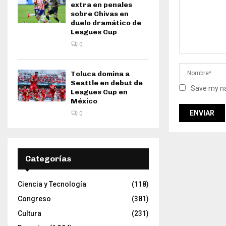
extra en penales
sobre Chivas en
duelo dramático de
Leagues Cup
0
Toluca domina a
Seattle en debut de
Save my na
Leagues Cup en
México
0
Categorías
Ciencia y Tecnología
(118)
Congreso
(381)
Cultura
(231)