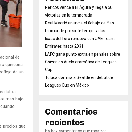
Pericos vence a El Águila y llega a 50
victorias en la temporada
Real Madrid anuncia el fichaje de Yan
Diomandé por siete temporadas
Isaac del Toro renueva con UAE Team
Emirates hasta 2031
LAFC gana punto extra en penales sobre
acional de
Chivas en duelo dramático de Leagues
era quincena
Cup
reflejo de un
Toluca domina a Seattle en debut de
Leagues Cup en México
os datos
nte más bajo
, cuando
Comentarios
recientes
e precios que
No hay comentarios que mostrar.