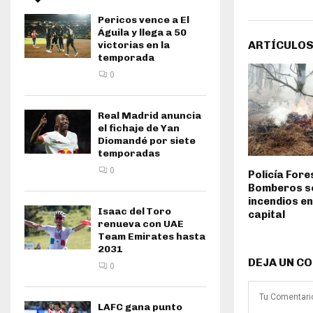
Pericos vence a El
Águila y llega a 50
ARTÍCULOS
victorias en la
temporada
0
Real Madrid anuncia
el fichaje de Yan
Diomandé por siete
temporadas
0
Policía Fore
Bomberos s
incendios en
Isaac del Toro
capital
renueva con UAE
Team Emirates hasta
2031
DEJA UN C
0
LAFC gana punto