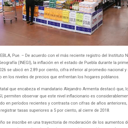
BLA, Pue. – De acuerdo con el más reciente registro del Instituto N
Geografía (INEGI), la inflación en el estado de Puebla durante la prim
26 se ubicó en 2.89 por ciento, cifra inferior al promedio nacional y 
vo en los niveles de precios que enfrentan los hogares poblanos.
statal que encabeza el mandatario Alejandro Armenta destacó que, l
GI, permiten observar que este nivel inflacionario es considerableme
ado en períodos recientes y contrasta con cifras de años anteriores
 registrar tasas superiores a 5 por ciento, al cierre de 2018.
o se inscribe en una trayectoria de moderación de los aumentos d