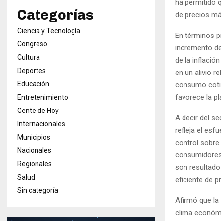
ha permitido 
Categorías
de precios más
Ciencia y Tecnología
En términos pr
Congreso
incremento de
Cultura
de la inflació
Deportes
en un alivio r
Educación
consumo cotid
favorece la pla
Entretenimiento
Gente de Hoy
A decir del se
Internacionales
refleja el esf
Municipios
control sobre
Nacionales
consumidores 
Regionales
son resultado 
Salud
eficiente de 
Sin categoría
Afirmó que la 
clima económic