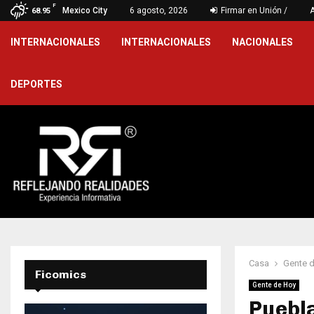
F
as Carmen Serdán protegen a las…
Mexico City
6 agosto, 2026
Firmar en Unión /
Será UTH l
68.95
INTERNACIONALES
INTERNACIONALES
NACIONALES
DEPORTES
Casa
Gente 
Ficomics
Gente de Hoy
Puebla