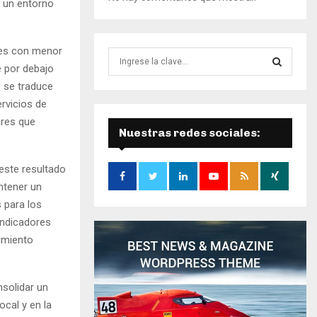
n un entorno
ades con menor
B
e por debajo
ú
s
o se traduce
B
q
ervicios de
u
Ú
ares que
e
Nuestras redes sociales:
d
S
a
 este resultado
d
Q
ntener un
e
:
U
 para los
indicadores
E
cimiento
D
nsolidar un
A
ocal y en la