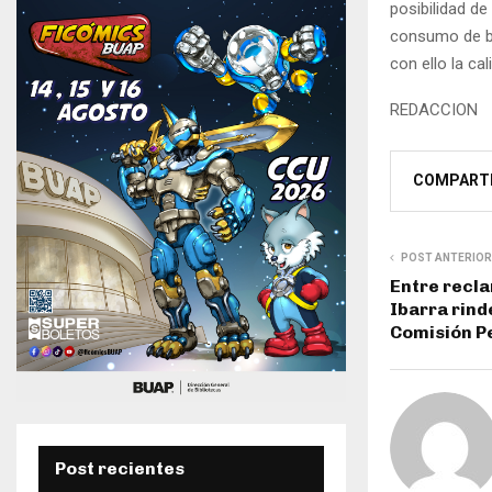
posibilidad d
consumo de bie
con ello la ca
REDACCION
COMPART
POST ANTERIOR
Entre recla
Ibarra rind
Comisión P
Post recientes