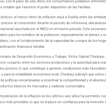
que, con el paso de seis años, los consumidores poblanos enfrente
 estable que favorece el poder adquisitivo de las familias.
ácticos, el menor ritmo de inflación sitúa a Puebla entre las entid
 precios al consumidor durante el periodo de referencia, ubicándos
n nacional reportada por el INEGI en el mismo periodo. Este escenari
elativo para los bolsillos de la población, especialmente en bienes y s
iano, con el fortalecimiento de la capacidad de compra de los hog
nificación financiera familiar.
cretario de Desarrollo Económico y Trabajo, Víctor Gabriel Chedraui,
uerzo conjunto entre los sectores productivos y la autoridad para ma
 los precios, lo que contribuye a generar condiciones más favorables
y para la estabilidad económica local. Chedraui subrayó que estos 
de políticas encaminadas a incentivar la competitividad y el abaste
productos básicos en mercados y cadenas comerciales.
moderación de la inflación en los últimos seis años ha permitido co
o más previsible, lo que se traduce en confianza para la inversión l