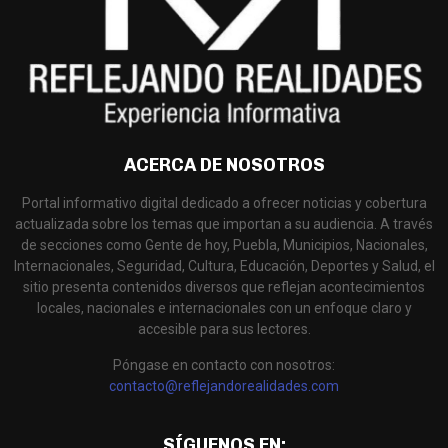
ACERCA DE NOSOTROS
Portal informativo digital dedicado a ofrecer noticias y cobertura
actualizada sobre los temas que importan a su audiencia. A través
de secciones como Gente de hoy, Puebla, Municipios, Nacionales,
Internacionales, Seguridad, Cultura, Educación, Deportes y Salud, el
sitio presenta contenidos diversos que reflejan acontecimientos
locales, nacionales e internacionales con un enfoque claro y
accesible para sus lectores.
Póngase en contacto con nosotros:
contacto@reflejandorealidades.com
SÍGUENOS EN: