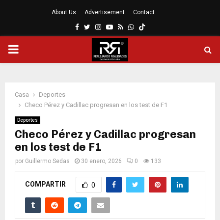
About Us
Advertisement
Contact
Facebook
Twitter
Instagram
Youtube
Rss
Whatsapp
MENÚ
PRINCIPAL
Casa
Deportes
Checo Pérez y Cadillac progresan en los test de F1
Deportes
Checo Pérez y Cadillac progresan
en los test de F1
por
Guillermo Sedas
30 enero, 2026
0
133
COMPARTIR
0