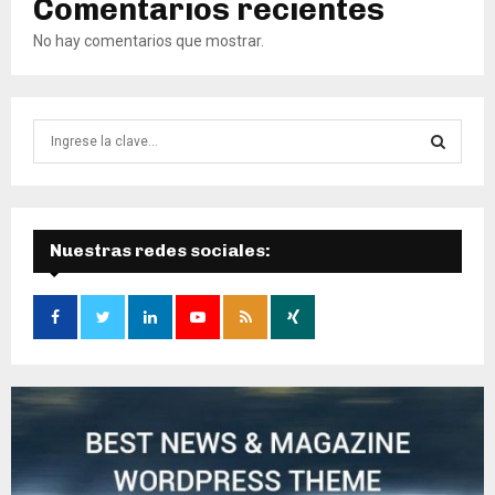
Comentarios recientes
No hay comentarios que mostrar.
B
ú
s
B
q
u
Ú
e
Nuestras redes sociales:
d
S
a
d
Q
e
:
U
E
D