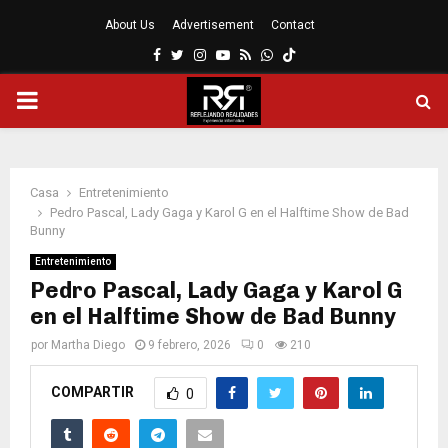
About Us
Advertisement
Contact
Facebook
Twitter
Instagram
Youtube
Rss
Whatsapp
MENÚ
PRINCIPAL
Casa
Entretenimiento
Pedro Pascal, Lady Gaga y Karol G en el Halftime Show de Bad
Bunny
Entretenimiento
Pedro Pascal, Lady Gaga y Karol G
en el Halftime Show de Bad Bunny
por
Martha Diego
9 febrero, 2026
0
210
COMPARTIR
0