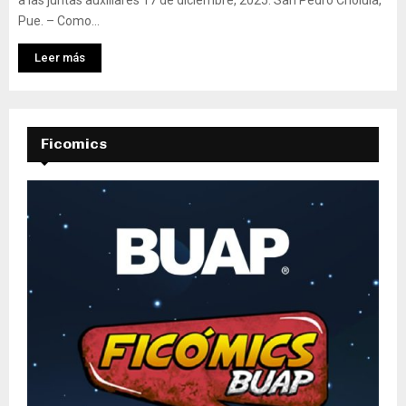
a las juntas auxiliares 17 de diciembre, 2025. San Pedro Cholula,
Pue. – Como...
Leer más
Ficomics