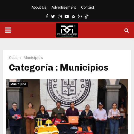
About Us
Advertisement
Contact
Facebook
Twitter
Instagram
Youtube
Rss
Whatsapp
MENÚ
PRINCIPAL
Casa
Municipios
Categoría : Municipios
Municipios