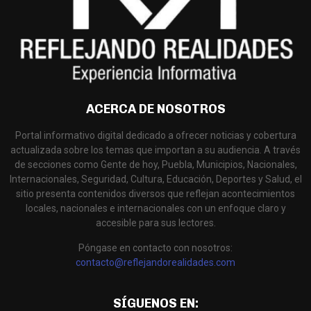
ACERCA DE NOSOTROS
Portal informativo digital dedicado a ofrecer noticias y cobertura
actualizada sobre los temas que importan a su audiencia. A través
de secciones como Gente de hoy, Puebla, Municipios, Nacionales,
Internacionales, Seguridad, Cultura, Educación, Deportes y Salud, el
sitio presenta contenidos diversos que reflejan acontecimientos
locales, nacionales e internacionales con un enfoque claro y
accesible para sus lectores.
Póngase en contacto con nosotros:
contacto@reflejandorealidades.com
SÍGUENOS EN: