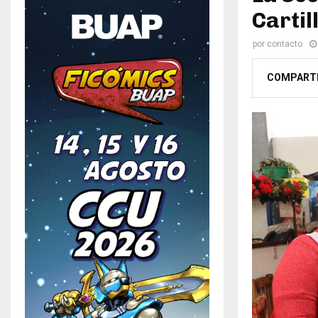
Cartil
por
contacto
COMPART