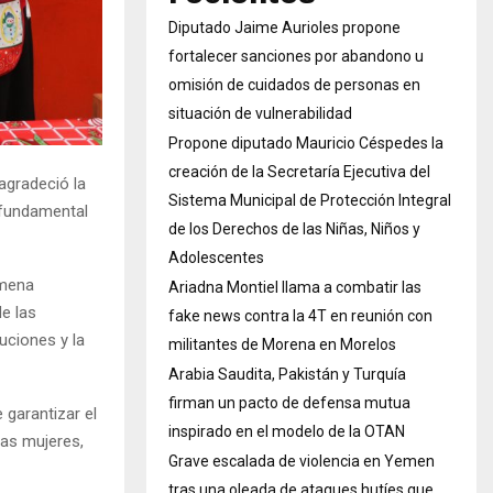
Diputado Jaime Aurioles propone
fortalecer sanciones por abandono u
omisión de cuidados de personas en
situación de vulnerabilidad
Propone diputado Mauricio Céspedes la
creación de la Secretaría Ejecutiva del
agradeció la
Sistema Municipal de Protección Integral
a fundamental
de los Derechos de las Niñas, Niños y
Adolescentes
imena
Ariadna Montiel llama a combatir las
e las
fake news contra la 4T en reunión con
tuciones y la
militantes de Morena en Morelos
Arabia Saudita, Pakistán y Turquía
firman un pacto de defensa mutua
garantizar el
inspirado en el modelo de la OTAN
las mujeres,
Grave escalada de violencia en Yemen
tras una oleada de ataques hutíes que