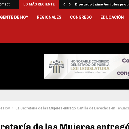
ar la…
ontact
LO MÁS RECIENTE
Diputado Jaime Aurioles pro
GENTE DE HOY
REGIONALES
CONGRESO
EDUCACIÓN
de Hoy
La Secretaría de las Mujeres entregó Cartilla de Derechos en Tehuac
retaría de las Mujeres entreg