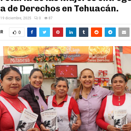
la de Derechos en Tehuacán.
19 diciembre, 2025
0
87
IR
0