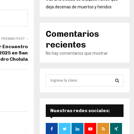
deja decenas de muertos y heridos
Comentarios
PRÓXIMO POST
recientes
er Encuentro
2025 en San
No hay comentarios que mostrar.
dro Cholula
B
ú
s
B
q
u
Ú
e
Nuestras redes sociales:
d
S
a
d
Q