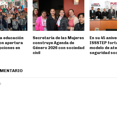
a educación
Secretaría de las Mujeres
En su 45 anive
con apertura
construye Agenda de
ISSSTEP fort
pciones en
Género 2026 con sociedad
modelo de ate
civil
seguridad soc
OMENTARIO