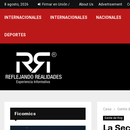
…
8 agosto, 2026
Firmar en Unión /
Victoria jarocha en Puebla para cerr
About Us
Advertisement
C
INTERNACIONALES
INTERNACIONALES
NACIONALES
DEPORTES
Casa
Gente 
Ficomics
Gente de Hoy
La Sec