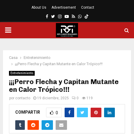
About Us
Advertisement
Contact
Facebook
Twitter
Instagram
Youtube
Rss
Whatsapp
MENÚ
PRINCIPAL
Casa
Entretenimiento
¡¡¡Perro Flecha y Capitan Mutante en Calor Trópico!!!
Entretenimiento
¡¡¡Perro Flecha y Capitan Mutante
en Calor Trópico!!!
por
contacto
19 diciembre, 2025
0
119
COMPARTIR
0