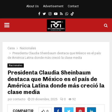
About Us
Advertisement
Contact
Facebook
Twitter
Instagram
Youtube
Rss
Whatsapp
MENÚ
PRINCIPAL
Casa
Nacionales
Presidenta Claudia Sheinbaum destaca que México es el país
de América Latina donde más creció la clase media
Nacionales
Presidenta Claudia Sheinbaum
destaca que México es el país de
América Latina donde más creció la
clase media
por
contacto
20 diciembre, 2025
0
92
COMPARTIR
0