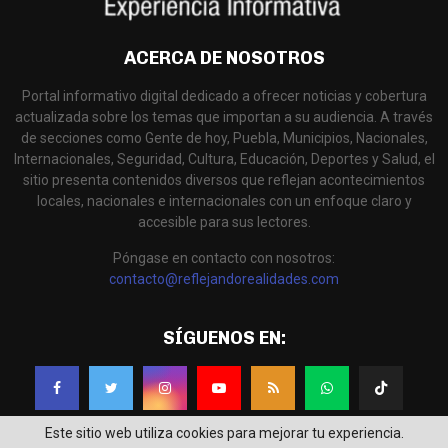
ACERCA DE NOSOTROS
Portal informativo digital dedicado a ofrecer noticias y cobertura
actualizada sobre los temas que importan a su audiencia. A través
de secciones como Gente de hoy, Puebla, Municipios, Nacionales,
Internacionales, Seguridad, Cultura, Educación, Deportes y Salud, el
sitio presenta contenidos diversos que reflejan acontecimientos
locales, nacionales e internacionales con un enfoque claro y
accesible para sus lectores.
Póngase en contacto con nosotros:
contacto@reflejandorealidades.com
SÍGUENOS EN:
Este sitio web utiliza cookies para mejorar tu experiencia.