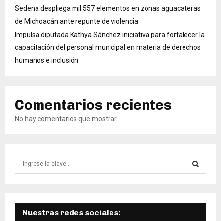
Sedena despliega mil 557 elementos en zonas aguacateras
de Michoacán ante repunte de violencia
Impulsa diputada Kathya Sánchez iniciativa para fortalecer la
capacitación del personal municipal en materia de derechos
humanos e inclusión
Comentarios recientes
No hay comentarios que mostrar.
B
ú
s
B
q
u
Ú
e
Nuestras redes sociales: