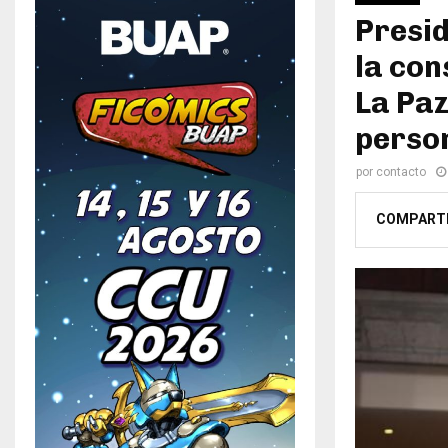
Presid
la con
La Paz
perso
por
contacto
COMPART