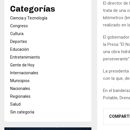
El director d
Categorías
trata de una 
kilómetros (k
Ciencia y Tecnología
realizado en l
Congreso
Cultura
El gobernador 
Deportes
la Presa “El 
Educación
una obra hidr
Entretenimiento
perseverante”
Gente de Hoy
La presidenta 
Internacionales
con la que, de
Municipios
Nacionales
En el bandera
Regionales
Potable, Dren
Salud
Sin categoría
COMPART