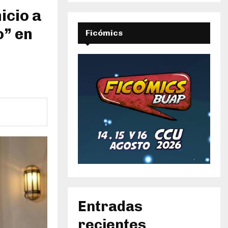
icio a
o” en
Ficómics
Entradas
recientes