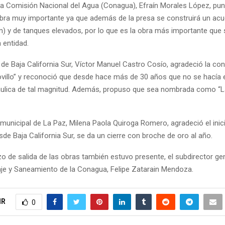
e la Comisión Nacional del Agua (Conagua), Efraín Morales López, pun
obra muy importante ya que además de la presa se construirá un ac
m) y de tanques elevados, por lo que es la obra más importante que 
a entidad.
de Baja California Sur, Víctor Manuel Castro Cosío, agradeció la co
Novillo” y reconoció que desde hace más de 30 años que no se hacía e
áulica de tal magnitud. Además, propuso que sea nombrada como “L
.
municipal de La Paz, Milena Paola Quiroga Romero, agradeció el inici
sde Baja California Sur, se da un cierre con broche de oro al año.
zo de salida de las obras también estuvo presente, el subdirector ge
aje y Saneamiento de la Conagua, Felipe Zatarain Mendoza.
IR
0