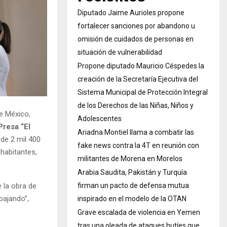
Diputado Jaime Aurioles propone
fortalecer sanciones por abandono u
omisión de cuidados de personas en
situación de vulnerabilidad
Propone diputado Mauricio Céspedes la
creación de la Secretaría Ejecutiva del
Sistema Municipal de Protección Integral
de los Derechos de las Niñas, Niños y
de México,
Adolescentes
Presa “El
Ariadna Montiel llama a combatir las
 de 2 mil 400
fake news contra la 4T en reunión con
 habitantes,
militantes de Morena en Morelos
Arabia Saudita, Pakistán y Turquía
e la obra de
firman un pacto de defensa mutua
abajando”,
inspirado en el modelo de la OTAN
Grave escalada de violencia en Yemen
tras una oleada de ataques hutíes que