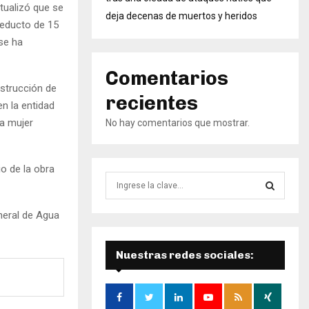
tualizó que se
deja decenas de muertos y heridos
ueducto de 15
se ha
Comentarios
nstrucción de
recientes
n la entidad
a mujer
No hay comentarios que mostrar.
o de la obra
B
ú
s
B
neral de Agua
q
u
Ú
e
Nuestras redes sociales:
d
S
a
d
Q