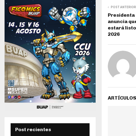
POST ANTERIOR
Presidenta
anuncia qu
estará list
2026
ARTÍCULOS
Post recientes