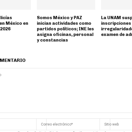
licías
Somos México y PAZ
La UNAM sus
en México en
inician actividades como
inscripciones
l 2026
partidos políticos; INE les
irregularidade
asigna oficinas, personal
examen de ad
y constancias
OMENTARIO