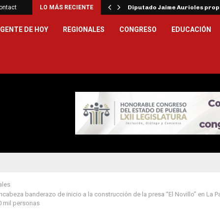
ar la…
ontact
LO MÁS RECIENTE
Diputado Jaime Aurioles pro
GENTE DE HOY
REGIONALES
CONGRESO
EDUCACIÓN
ales
ncabeza banderazo de inicio a la construcción de la presa “El Novillo” en La P
0 mil personas