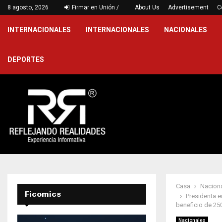
…
8 agosto, 2026
Firmar en Unión /
Victoria jarocha en Puebla para cerr
About Us
Advertisement
C
INTERNACIONALES
INTERNACIONALES
NACIONALES
DEPORTES
Casa
Nacion
Ficomics
Presidenta e
beneficio de 25
Nacionales