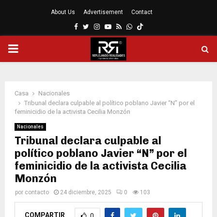
About Us
Advertisement
Contact
Facebook
Twitter
Instagram
Youtube
Rss
Whatsapp
MENÚ
PRINCIPAL
Casa
Nacionales
Tribunal declara culpable al político poblano Javier “N” por el
feminicidio de la activista Cecilia Monzón
Nacionales
Tribunal declara culpable al
político poblano Javier “N” por el
feminicidio de la activista Cecilia
Monzón
por
contacto
24 diciembre, 2025
0
103
COMPARTIR
0