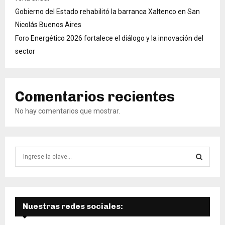
Gobierno del Estado rehabilitó la barranca Xaltenco en San
Nicolás Buenos Aires
Foro Energético 2026 fortalece el diálogo y la innovación del
sector
Comentarios recientes
No hay comentarios que mostrar.
B
ú
s
B
q
u
Ú
e
Nuestras redes sociales:
d
S