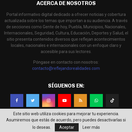
ACERCA DE NOSOTROS
Portal informativo digital dedicado a ofrecer noticias y cobertura
actualizada sobre los temas que importan a su audiencia. A través
de secciones como Gente de hoy, Puebla, Municipios, Nacionales,
Internacionales, Seguridad, Cultura, Educación, Deportes y Salud, el
sitio presenta contenidos diversos que reflejan acontecimientos
locales, nacionales e internacionales con un enfoque claro y
accesible para sus lectores.
Póngase en contacto con nosotros:
contacto@reflejandorealidades.com
SÍGUENOS EN:
Este sitio web utiliza cookies para mejorar tu experiencia.
Asumiremos que estás de acuerdo, pero puedes desactivarlas si
lo deseas.
Aceptar
Leer más
@2025 - Reflejando Realidades. Diseñado por
IdeoLógika