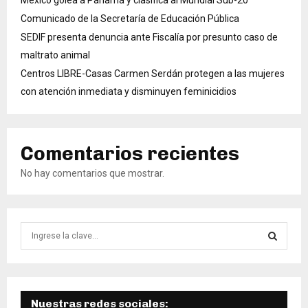
Comunicado de la Secretaría de Educación Pública
SEDIF presenta denuncia ante Fiscalía por presunto caso de
maltrato animal
Centros LIBRE-Casas Carmen Serdán protegen a las mujeres
con atención inmediata y disminuyen feminicidios
Comentarios recientes
No hay comentarios que mostrar.
B
ú
s
B
q
u
Ú
e
Nuestras redes sociales: