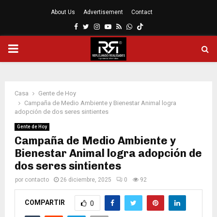
About Us
Advertisement
Contact
Facebook
Twitter
Instagram
Youtube
Rss
Whatsapp
MENÚ
PRINCIPAL
Casa
Gente de Hoy
Campaña de Medio Ambiente y Bienestar Animal logra
adopción de dos seres sintientes
Gente de Hoy
Campaña de Medio Ambiente y
Bienestar Animal logra adopción de
dos seres sintientes
por
contacto
26 diciembre, 2025
0
92
COMPARTIR
0