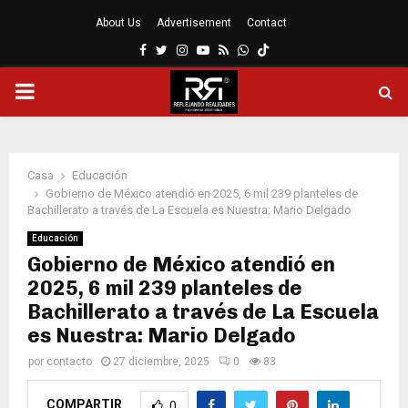
About Us
Advertisement
Contact
Facebook
Twitter
Instagram
Youtube
Rss
Whatsapp
MENÚ
PRINCIPAL
Casa
Educación
Gobierno de México atendió en 2025, 6 mil 239 planteles de
Bachillerato a través de La Escuela es Nuestra: Mario Delgado
Educación
Gobierno de México atendió en
2025, 6 mil 239 planteles de
Bachillerato a través de La Escuela
es Nuestra: Mario Delgado
por
contacto
27 diciembre, 2025
0
83
COMPARTIR
0