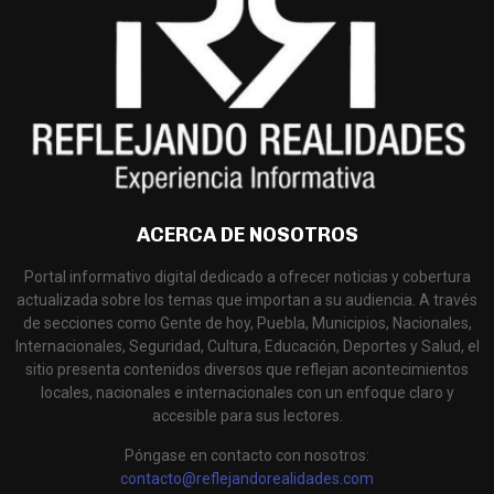
ACERCA DE NOSOTROS
Portal informativo digital dedicado a ofrecer noticias y cobertura
actualizada sobre los temas que importan a su audiencia. A través
de secciones como Gente de hoy, Puebla, Municipios, Nacionales,
Internacionales, Seguridad, Cultura, Educación, Deportes y Salud, el
sitio presenta contenidos diversos que reflejan acontecimientos
locales, nacionales e internacionales con un enfoque claro y
accesible para sus lectores.
Póngase en contacto con nosotros:
contacto@reflejandorealidades.com