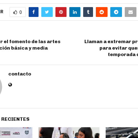
IR
0
ir el fomento de las artes
Llaman a extremar p
ción básica y media
para evitar qu
temporada 
contacto
 RECIENTES