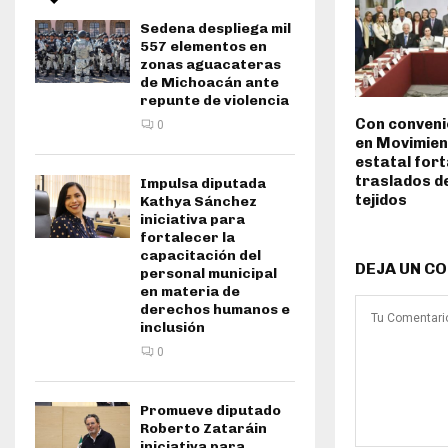
Sedena despliega mil
557 elementos en
zonas aguacateras
de Michoacán ante
repunte de violencia
Con conveni
0
en Movimien
estatal for
traslados d
Impulsa diputada
tejidos
Kathya Sánchez
iniciativa para
fortalecer la
capacitación del
DEJA UN C
personal municipal
en materia de
derechos humanos e
inclusión
0
Promueve diputado
Roberto Zataráin
iniciativa para