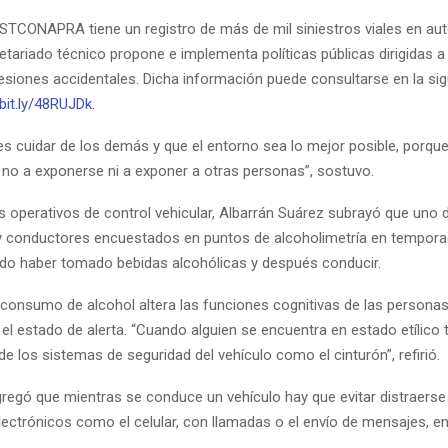
 STCONAPRA tiene un registro de más de mil siniestros viales en aut
retariado técnico propone e implementa políticas públicas dirigidas a 
lesiones accidentales. Dicha información puede consultarse en la si
/bit.ly/48RUJDk
.
 es cuidar de los demás y que el entorno sea lo mejor posible, porqu
y no a exponerse ni a exponer a otras personas”, sostuvo.
s operativos de control vehicular, Albarrán Suárez subrayó que uno 
 conductores encuestados en puntos de alcoholimetría en temporad
ido haber tomado bebidas alcohólicas y después conducir.
l consumo de alcohol altera las funciones cognitivas de las personas
el estado de alerta. “Cuando alguien se encuentra en estado etílico
 de los sistemas de seguridad del vehículo como el cinturón”, refirió.
gregó que mientras se conduce un vehículo hay que evitar distraers
lectrónicos como el celular, con llamadas o el envío de mensajes, en