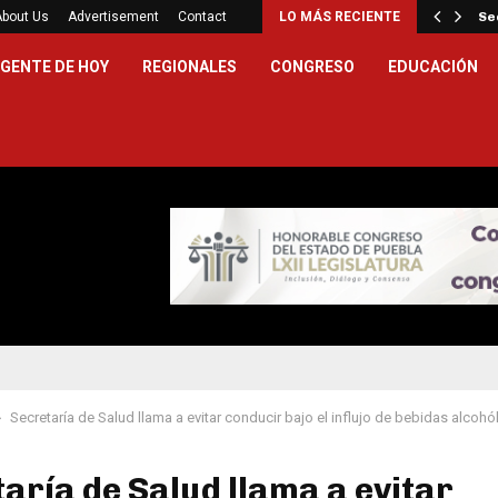
iella asume la presidencia de…
About Us
Advertisement
Contact
LO MÁS RECIENTE
Se
GENTE DE HOY
REGIONALES
CONGRESO
EDUCACIÓN
Secretaría de Salud llama a evitar conducir bajo el influjo de bebidas alcohó
aría de Salud llama a evitar