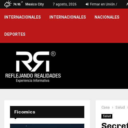
F
: las vallas de…
Mexico City
7 agosto, 2026
Firmar en Unión /
De la Espr
74.95
INTERNACIONALES
INTERNACIONALES
NACIONALES
DEPORTES
Casa
Salud
Ficomics
Salud
Secret