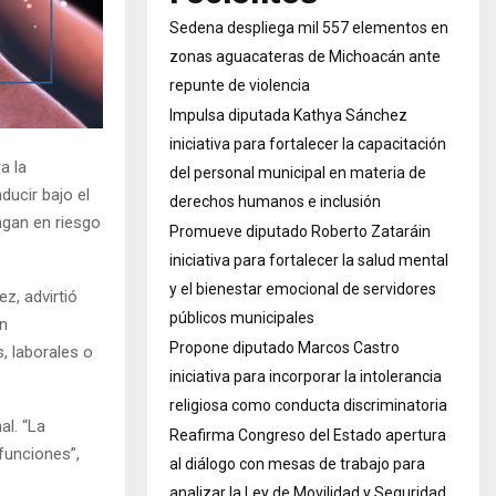
Sedena despliega mil 557 elementos en
zonas aguacateras de Michoacán ante
repunte de violencia
Impulsa diputada Kathya Sánchez
iniciativa para fortalecer la capacitación
a la
del personal municipal en materia de
ucir bajo el
derechos humanos e inclusión
ongan en riesgo
Promueve diputado Roberto Zataráin
iniciativa para fortalecer la salud mental
y el bienestar emocional de servidores
z, advirtió
públicos municipales
en
Propone diputado Marcos Castro
, laborales o
iniciativa para incorporar la intolerancia
religiosa como conducta discriminatoria
al. “La
Reafirma Congreso del Estado apertura
funciones”,
al diálogo con mesas de trabajo para
analizar la Ley de Movilidad y Seguridad