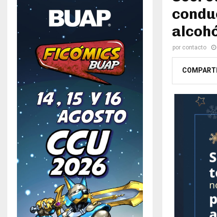
conduc
alcohó
por
contacto
COMPART