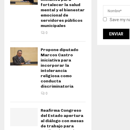
fortalecer la salud
mental y el bienestar
emocional de
Save my na
servidores públicos
municipales
0
Propone diputado
Marcos Castro
iniciativa para
incorporar la
intolerancia
religiosa como
conducta
discriminatoria
0
Reafirma Congreso
del Estado apertura
al diálogo con mesas
de trabajo para