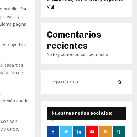
Vial
o por día. Por
prevenir y
guiente página
Comentarios
recientes
e eso ayudará
No hay comentarios que mostrar.
de cada tres
a de fin de
B
ú
s
,
B
q
 también puede
u
Ú
e
Nuestras redes sociales:
d
S
e con con
a
tre otros.
d
Q