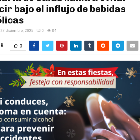
ir bajo el influjo de bebidas
licas
27 diciembre, 2025
0
84
IR
0