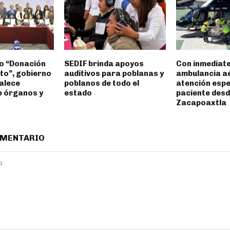
o “Donación
SEDIF brinda apoyos
Con inmediate
to”, gobierno
auditivos para poblanas y
ambulancia a
talece
poblanos de todo el
atención espe
e órganos y
estado
paciente des
Zacapoaxtla
OMENTARIO