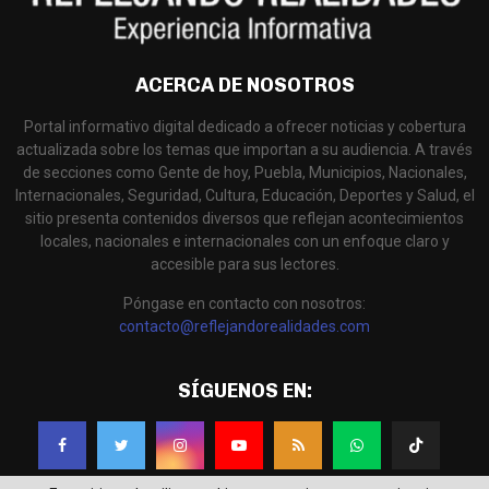
ACERCA DE NOSOTROS
Portal informativo digital dedicado a ofrecer noticias y cobertura
actualizada sobre los temas que importan a su audiencia. A través
de secciones como Gente de hoy, Puebla, Municipios, Nacionales,
Internacionales, Seguridad, Cultura, Educación, Deportes y Salud, el
sitio presenta contenidos diversos que reflejan acontecimientos
locales, nacionales e internacionales con un enfoque claro y
accesible para sus lectores.
Póngase en contacto con nosotros:
contacto@reflejandorealidades.com
SÍGUENOS EN: