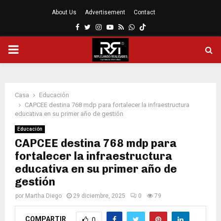
About Us
Advertisement
Contact
Facebook
Twitter
Instagram
Youtube
Rss
Whatsapp
MENÚ
PRINCIPAL
Casa
Educación
CAPCEE destina 768 mdp para fortalecer la infraestructura
educativa en su primer año de gestión
Educación
CAPCEE destina 768 mdp para
fortalecer la infraestructura
educativa en su primer año de
gestión
por
Martha Diego
29 diciembre, 2025
0
79
COMPARTIR
0