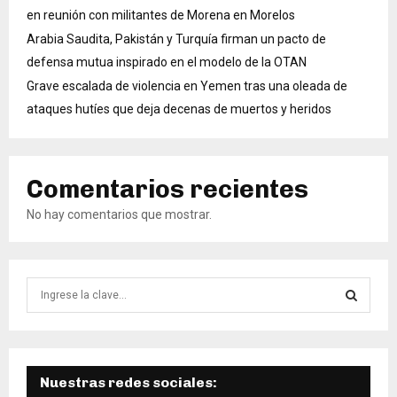
en reunión con militantes de Morena en Morelos
Arabia Saudita, Pakistán y Turquía firman un pacto de
defensa mutua inspirado en el modelo de la OTAN
Grave escalada de violencia en Yemen tras una oleada de
ataques hutíes que deja decenas de muertos y heridos
Comentarios recientes
No hay comentarios que mostrar.
B
ú
s
B
q
u
Ú
e
Nuestras redes sociales: