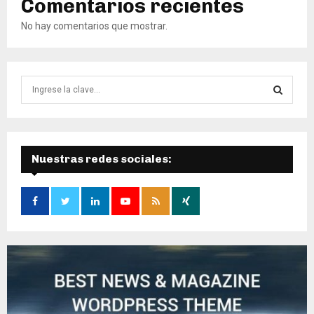
Comentarios recientes
No hay comentarios que mostrar.
B
ú
s
B
q
u
Ú
e
Nuestras redes sociales:
d
S
a
d
Q
e
:
U
E
D
A