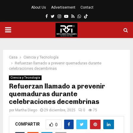
About Us
Advertisement
Contact
Facebook
Twitter
Instagram
Youtube
Rss
Whatsapp
MENÚ
PRINCIPAL
Casa
Ciencia y Tecnología
Refuerzan llamado a prevenir quemaduras durante
celebraciones decembrinas
Ciencia y Tecnología
Refuerzan llamado a prevenir
quemaduras durante
celebraciones decembrinas
por
Martha Diego
29 diciembre, 2025
0
75
COMPARTIR
0