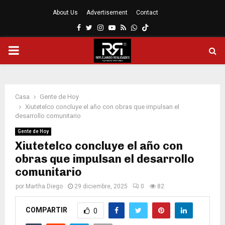
About Us
Advertisement
Contact
Facebook
Twitter
Instagram
Youtube
Rss
Whatsapp
MENÚ
PRINCIPAL
Casa
Gente de Hoy
Xiutetelco concluye el año con obras que impulsan el
desarrollo comunitario
Gente de Hoy
Xiutetelco concluye el año con
obras que impulsan el desarrollo
comunitario
por
Martha Diego
29 diciembre, 2025
0
82
COMPARTIR
0