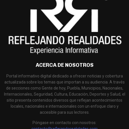
ACERCA DE NOSOTROS
Portal informativo digital dedicado a ofrecer noticias y cobertura
actualizada sobre los temas que importan a su audiencia. A través
de secciones como Gente de hoy, Puebla, Municipios, Nacionales,
Internacionales, Seguridad, Cultura, Educación, Deportes y Salud, el
sitio presenta contenidos diversos que reflejan acontecimientos
locales, nacionales e internacionales con un enfoque claro y
accesible para sus lectores.
Póngase en contacto con nosotros:
contacto@reflejandorealidades.com