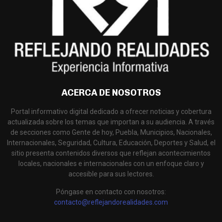
ACERCA DE NOSOTROS
Portal informativo digital dedicado a ofrecer noticias y cobertura
actualizada sobre los temas que importan a su audiencia. A través
de secciones como Gente de hoy, Puebla, Municipios, Nacionales,
Internacionales, Seguridad, Cultura, Educación, Deportes y Salud, el
sitio presenta contenidos diversos que reflejan acontecimientos
locales, nacionales e internacionales con un enfoque claro y
accesible para sus lectores.
Póngase en contacto con nosotros:
contacto@reflejandorealidades.com