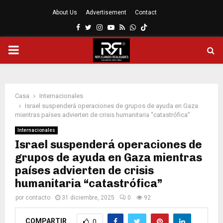
About Us
Advertisement
Contact
Facebook
Twitter
Instagram
Youtube
Rss
Whatsapp
MENÚ
PRINCIPAL
Casa
Internacionales
Israel suspenderá operaciones de grupos de ayuda en Gaza
mientras países advierten de crisis humanitaria “catastrófica”
Internacionales
Israel suspenderá operaciones de
grupos de ayuda en Gaza mientras
países advierten de crisis
humanitaria “catastrófica”
por
contacto
31 diciembre, 2025
0
92
COMPARTIR
0