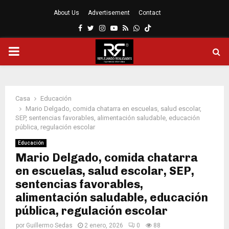
About Us
Advertisement
Contact
Facebook
Twitter
Instagram
Youtube
Rss
Whatsapp
MENÚ
PRINCIPAL
Casa
Educación
Mario Delgado, comida chatarra en escuelas, salud escolar,
SEP, sentencias favorables, alimentación saludable, educación
pública, regulación escolar
Educación
Mario Delgado, comida chatarra
en escuelas, salud escolar, SEP,
sentencias favorables,
alimentación saludable, educación
pública, regulación escolar
por
Guillermo Sedas
2 enero, 2026
0
88