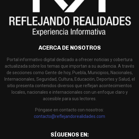
ACERCA DE NOSOTROS
Portal informativo digital dedicado a ofrecer noticias y cobertura
actualizada sobre los temas que importan a su audiencia. A través
de secciones como Gente de hoy, Puebla, Municipios, Nacionales,
Internacionales, Seguridad, Cultura, Educación, Deportes y Salud, el
sitio presenta contenidos diversos que reflejan acontecimientos
locales, nacionales e internacionales con un enfoque claro y
accesible para sus lectores.
Póngase en contacto con nosotros:
contacto@reflejandorealidades.com
SÍGUENOS EN: