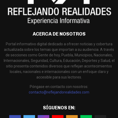
ACERCA DE NOSOTROS
Portal informativo digital dedicado a ofrecer noticias y cobertura
actualizada sobre los temas que importan a su audiencia. A través
de secciones como Gente de hoy, Puebla, Municipios, Nacionales,
Internacionales, Seguridad, Cultura, Educación, Deportes y Salud, el
sitio presenta contenidos diversos que reflejan acontecimientos
locales, nacionales e internacionales con un enfoque claro y
accesible para sus lectores.
Póngase en contacto con nosotros:
contacto@reflejandorealidades.com
SÍGUENOS EN: