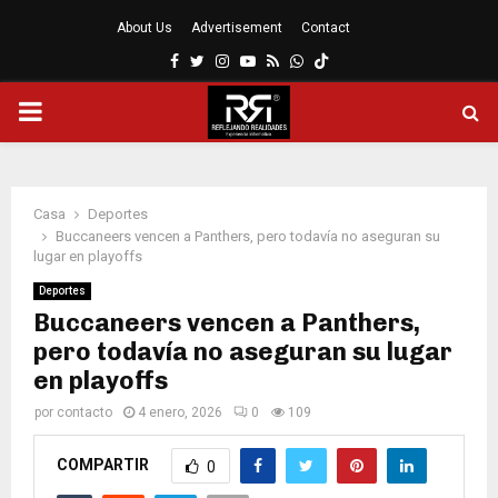
About Us
Advertisement
Contact
Facebook
Twitter
Instagram
Youtube
Rss
Whatsapp
MENÚ
PRINCIPAL
Casa
Deportes
Buccaneers vencen a Panthers, pero todavía no aseguran su
lugar en playoffs
Deportes
Buccaneers vencen a Panthers,
pero todavía no aseguran su lugar
en playoffs
por
contacto
4 enero, 2026
0
109
COMPARTIR
0