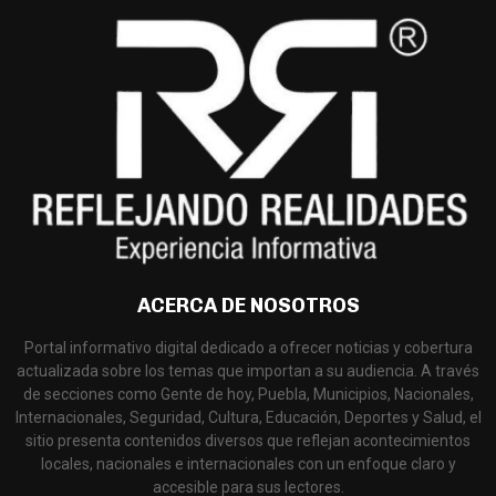
ACERCA DE NOSOTROS
Portal informativo digital dedicado a ofrecer noticias y cobertura
actualizada sobre los temas que importan a su audiencia. A través
de secciones como Gente de hoy, Puebla, Municipios, Nacionales,
Internacionales, Seguridad, Cultura, Educación, Deportes y Salud, el
sitio presenta contenidos diversos que reflejan acontecimientos
locales, nacionales e internacionales con un enfoque claro y
accesible para sus lectores.