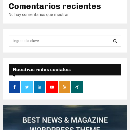
Comentarios recientes
No hay comentarios que mostrar.
B
ú
s
B
q
u
Ú
e
Nuestras redes sociales:
d
S
a
d
Q
e
:
U
E
D