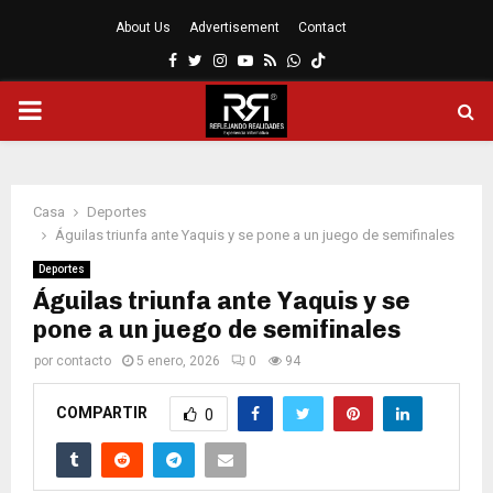
About Us
Advertisement
Contact
Facebook
Twitter
Instagram
Youtube
Rss
Whatsapp
MENÚ
PRINCIPAL
Casa
Deportes
Águilas triunfa ante Yaquis y se pone a un juego de semifinales
Deportes
Águilas triunfa ante Yaquis y se
pone a un juego de semifinales
por
contacto
5 enero, 2026
0
94
COMPARTIR
0