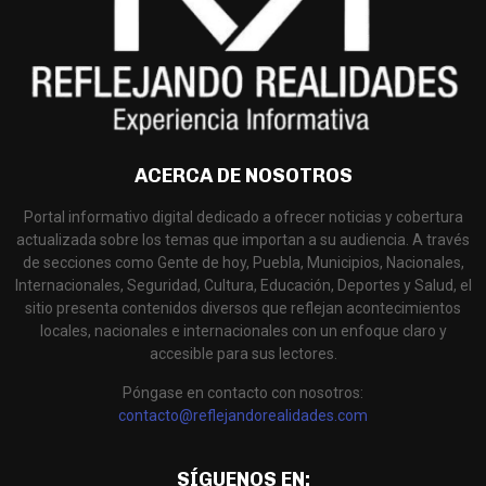
ACERCA DE NOSOTROS
Portal informativo digital dedicado a ofrecer noticias y cobertura
actualizada sobre los temas que importan a su audiencia. A través
de secciones como Gente de hoy, Puebla, Municipios, Nacionales,
Internacionales, Seguridad, Cultura, Educación, Deportes y Salud, el
sitio presenta contenidos diversos que reflejan acontecimientos
locales, nacionales e internacionales con un enfoque claro y
accesible para sus lectores.
Póngase en contacto con nosotros:
contacto@reflejandorealidades.com
SÍGUENOS EN: