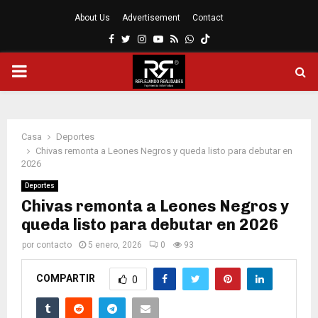
About Us
Advertisement
Contact
Facebook
Twitter
Instagram
Youtube
Rss
Whatsapp
MENÚ
PRINCIPAL
Casa
Deportes
Chivas remonta a Leones Negros y queda listo para debutar en
2026
Deportes
Chivas remonta a Leones Negros y
queda listo para debutar en 2026
por
contacto
5 enero, 2026
0
93
COMPARTIR
0