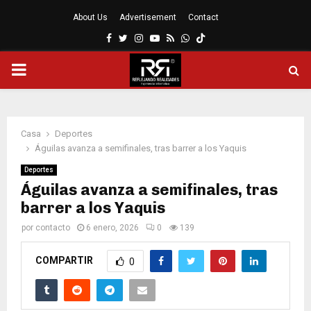
About Us
Advertisement
Contact
Facebook
Twitter
Instagram
Youtube
Rss
Whatsapp
MENÚ
PRINCIPAL
Casa
Deportes
Águilas avanza a semifinales, tras barrer a los Yaquis
Deportes
Águilas avanza a semifinales, tras
barrer a los Yaquis
por
contacto
6 enero, 2026
0
139
COMPARTIR
0