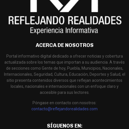
ACERCA DE NOSOTROS
Portal informativo digital dedicado a ofrecer noticias y cobertura
actualizada sobre los temas que importan a su audiencia. A través
de secciones como Gente de hoy, Puebla, Municipios, Nacionales,
Internacionales, Seguridad, Cultura, Educación, Deportes y Salud, el
sitio presenta contenidos diversos que reflejan acontecimientos
locales, nacionales e internacionales con un enfoque claro y
accesible para sus lectores.
Póngase en contacto con nosotros:
contacto@reflejandorealidades.com
SÍGUENOS EN: