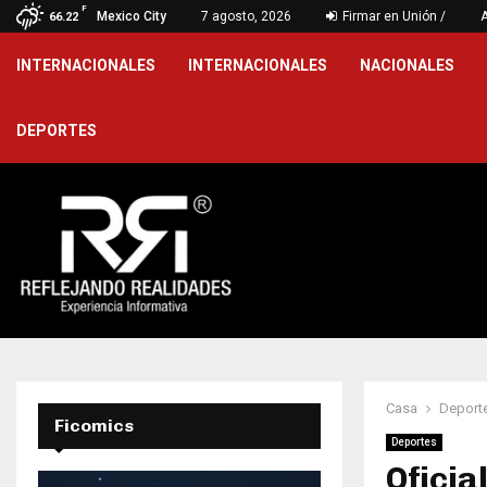
F
: las vallas de…
Mexico City
7 agosto, 2026
Firmar en Unión /
De la Espr
66.22
INTERNACIONALES
INTERNACIONALES
NACIONALES
DEPORTES
Casa
Deport
Ficomics
Deportes
Oficia