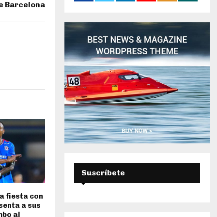
e
e Barcelona
:
U
E
D
A
Suscríbete
a fiesta con
senta a sus
mbo al