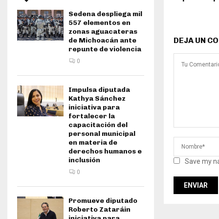
Sedena despliega mil
557 elementos en
zonas aguacateras
DEJA UN C
de Michoacán ante
repunte de violencia
0
Impulsa diputada
Kathya Sánchez
iniciativa para
fortalecer la
capacitación del
personal municipal
en materia de
derechos humanos e
inclusión
Save my na
0
Promueve diputado
Roberto Zataráin
iniciativa para