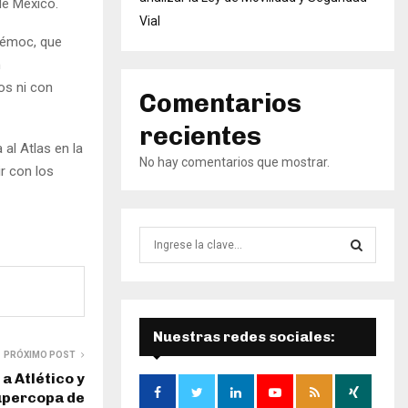
 de México.
Vial
témoc, que
n
os ni con
Comentarios
recientes
al Atlas en la
No hay comentarios que mostrar.
ir con los
B
ú
s
B
q
u
Ú
e
Nuestras redes sociales:
d
S
PRÓXIMO POST
a
a Atlético y
d
Q
Supercopa de