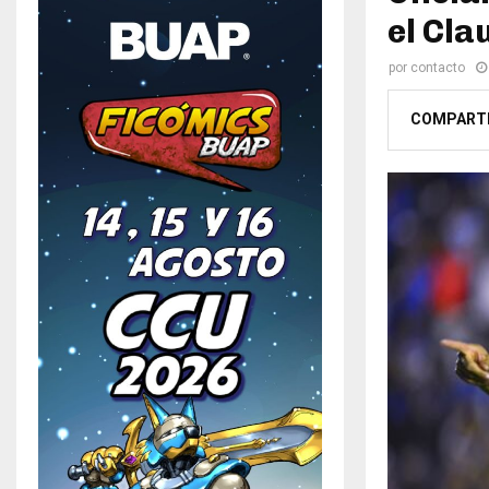
el Cla
por
contacto
COMPART