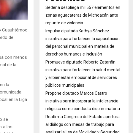
Sedena despliega mil 557 elementos en
zonas aguacateras de Michoacán ante
repunte de violencia
dio Cuauhtémoc
Impulsa diputada Kathya Sánchez
erdo de
iniciativa para fortalecer la capacitación
del personal municipal en materia de
derechos humanos e inclusión
taba con menos
Promueve diputado Roberto Zataráin
mal de la
iniciativa para fortalecer la salud mental
y el bienestar emocional de servidores
en la
públicos municipales
 comunicada
Propone diputado Marcos Castro
cal en la Liga
iniciativa para incorporar la intolerancia
religiosa como conducta discriminatoria
Reafirma Congreso del Estado apertura
o se
al diálogo con mesas de trabajo para
o a los
analizar la Ley de Movilidad y Seguridad