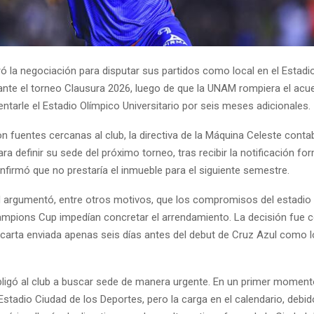
ró la negociación para disputar sus partidos como local en el Esta
ante el torneo Clausura 2026, luego de que la UNAM rompiera el acu
entarle el Estadio Olímpico Universitario por seis meses adicionales.
n fuentes cercanas al club, la directiva de la Máquina Celeste con
ra definir su sede del próximo torneo, tras recibir la notificación for
firmó que no prestaría el inmueble para el siguiente semestre.
d argumentó, entre otros motivos, que los compromisos del estadio 
pions Cup impedían concretar el arrendamiento. La decisión fue
carta enviada apenas seis días antes del debut de Cruz Azul como lo
bligó al club a buscar sede de manera urgente. En un primer moment
stadio Ciudad de los Deportes, pero la carga en el calendario, debid