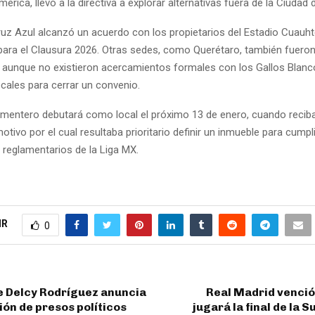
mérica, llevó a la directiva a explorar alternativas fuera de la Ciudad
ruz Azul alcanzó un acuerdo con los propietarios del Estadio Cuauh
para el Clausura 2026. Otras sedes, como Querétaro, también fuero
 aunque no existieron acercamientos formales con los Gallos Blanc
cales para cerrar un convenio.
ementero debutará como local el próximo 13 de enero, cuando reciba 
otivo por el cual resultaba prioritario definir un inmueble para cumpl
eglamentarios de la Liga MX.
IR
0
e Delcy Rodríguez anuncia
Real Madrid venció 
ón de presos políticos
jugará la final de la 