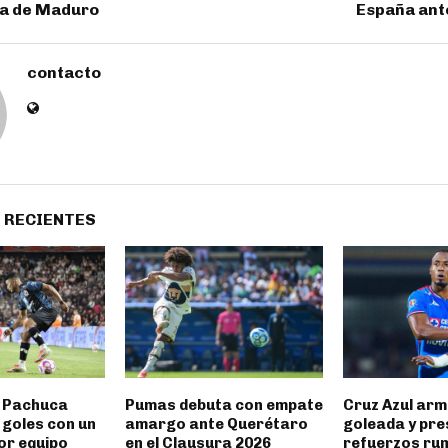
ra de Maduro
España ant
contacto
 RECIENTES
y Pachuca
Pumas debuta con empate
Cruz Azul arm
 goles con un
amargo ante Querétaro
goleada y pre
or equipo
en el Clausura 2026
refuerzos ru