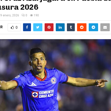
usura 2026
9 enero, 2026
0
190
IR
0