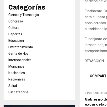
partidos del A
Categorías
Finalmente, C
Ciencia y Tecnología
será su casa 
Congreso
consideradas,
Cultura
autoridades lo
Deportes
El conjunto c
Educación
jornada dos, m
Entretenimiento
compromisos r
Gente de Hoy
Internacionales
REDACCION
Municipios
Nacionales
COMPART
Regionales
Salud
Sin categoría
POST ANTERIOR
Gobierno d
excarcelaci