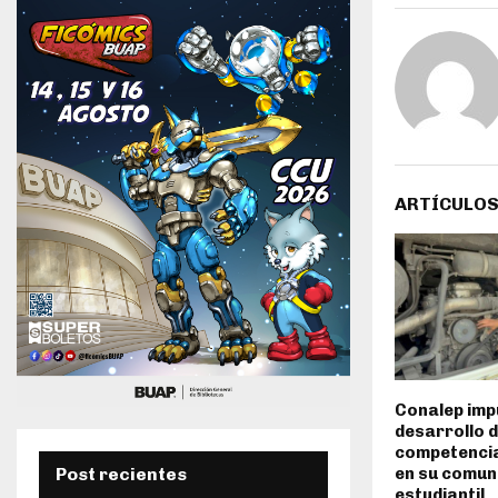
ARTÍCULOS
Conalep impu
desarrollo 
competencia
Post recientes
en su comun
estudiantil