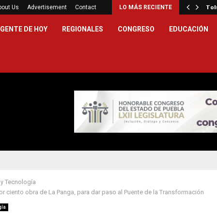
tatal garantiza atención médica especializada a…
bout Us
Advertisement
Contact
LO MÁS RECIENTE
Tol
GENTE DE HOY
REGIONALES
CONGRESO
EDUCACIÓN
 y Tecnología
r ciento obra de La Panga, para dar paso al Puente de la Transformación
gía