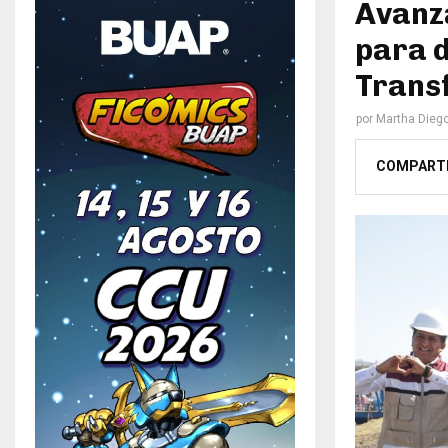
Avanza
para d
Trans
por
Martha Dieg
COMPART