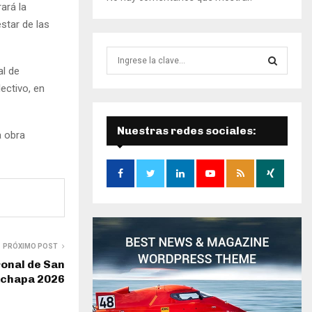
ará la
star de las
B
ú
al de
s
ectivo, en
B
q
u
Ú
e
Nuestras redes sociales:
a obra
d
S
a
d
Q
e
:
U
E
PRÓXIMO POST
D
ronal de San
achapa 2026
A