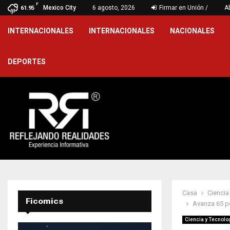
F
an salud y bienestar…
Mexico City
6 agosto, 2026
Firmar en Unión /
Gobierno es
A
61.95
INTERNACIONALES
INTERNACIONALES
NACIONALES
DEPORTES
Casa
Ciencia
Ficomics
Avanza 65 po
Ciencia y Tecnolo