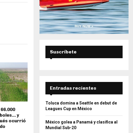
Suscríbete
Entradas recientes
Toluca domina a Seattle en debut de
Leagues Cup en México
 66.000
rboles… y
ués ocurrió
México golea a Panamá y clasifica al
ado
Mundial Sub-20