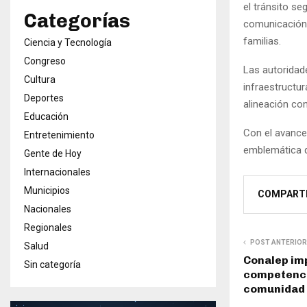
el tránsito s
Categorías
comunicación 
familias.
Ciencia y Tecnología
Congreso
Las autoridad
Cultura
infraestructur
Deportes
alineación con
Educación
Con el avance
Entretenimiento
emblemática q
Gente de Hoy
Internacionales
Municipios
COMPART
Nacionales
Regionales
POST ANTERIOR
Salud
Conalep imp
Sin categoría
competenci
comunidad 