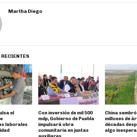
Martha Diego
 RECIENTES
lsa el
Con inversión de mil 500
China sembró
de
mdp, Gobierno de Puebla
millones de á
s laborales
impulsará obra
décadas desp
idad
comunitaria en juntas
algo inesper
auxiliares