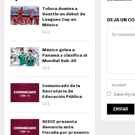
Toluca domina a
Seattle en debut de
Leagues Cup en
DEJA UN C
México
0
México golea a
Panamá y clasifica al
Mundial Sub-20
0
Comunicado de la
Secretaría de
Save my na
Educación Pública
0
SEDIF presenta
denuncia ante
Fiscalía por presunto