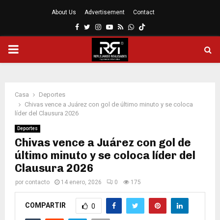
About Us
Advertisement
Contact
Facebook
Twitter
Instagram
Youtube
Rss
Whatsapp
MENÚ
PRINCIPAL
Casa
Deportes
Chivas vence a Juárez con gol de último minuto y se coloca
líder del Clausura 2026
Deportes
Chivas vence a Juárez con gol de
último minuto y se coloca líder del
Clausura 2026
por
contacto
14 enero, 2026
0
175
COMPARTIR
0