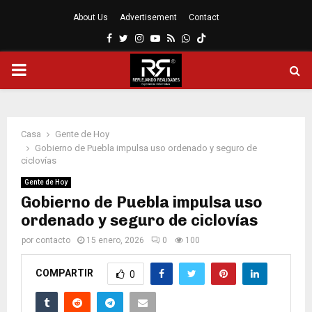
About Us
Advertisement
Contact
Facebook
Twitter
Instagram
Youtube
Rss
Whatsapp
MENÚ
PRINCIPAL
Casa
Gente de Hoy
Gobierno de Puebla impulsa uso ordenado y seguro de
ciclovías
Gente de Hoy
Gobierno de Puebla impulsa uso
ordenado y seguro de ciclovías
por
contacto
15 enero, 2026
0
100
COMPARTIR
0