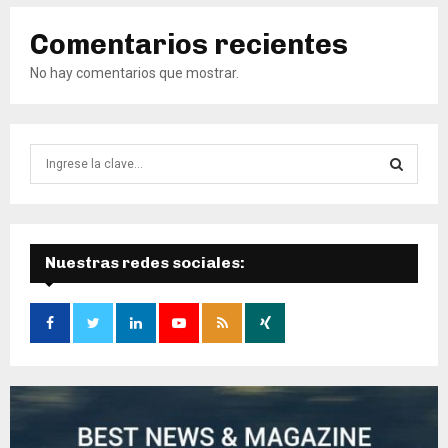
Comentarios recientes
No hay comentarios que mostrar.
B
ú
s
B
q
u
Ú
e
Nuestras redes sociales:
d
S
a
d
Q
e
:
U
E
D