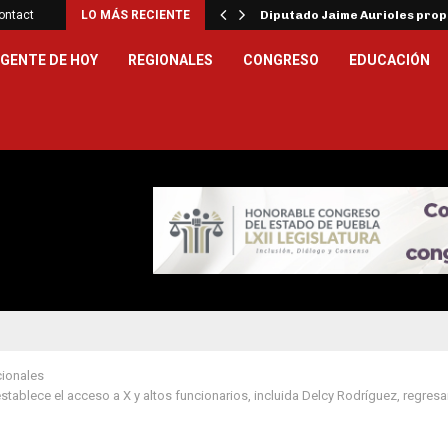
ar la…
ontact
LO MÁS RECIENTE
Diputado Jaime Aurioles pro
GENTE DE HOY
REGIONALES
CONGRESO
EDUCACIÓN
cionales
stablece el acceso a X y altos funcionarios, incluida Delcy Rodríguez, regresa