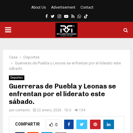
About Us
Advertisement
Contact
Facebook
Twitter
Instagram
Youtube
Rss
Whatsapp
MENÚ
PRINCIPAL
Casa
Deportes
Guerreras de Puebla y Leonas se enfrentan por el liderato este
sábado.
Deportes
Guerreras de Puebla y Leonas se
enfrentan por el liderato este
sábado.
por
contacto
22 enero, 2026
0
154
COMPARTIR
0