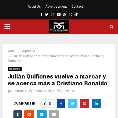
About Us
Advertisement
Contact
Facebook
Twitter
Instagram
Youtube
Rss
Whatsapp
MENÚ
PRINCIPAL
Casa
Deportes
Julián Quiñones vuelve a marcar y se acerca más a Cristiano
Ronaldo
Deportes
Julián Quiñones vuelve a marcar y
se acerca más a Cristiano Ronaldo
por
contacto
23 enero, 2026
0
162
COMPARTIR
0