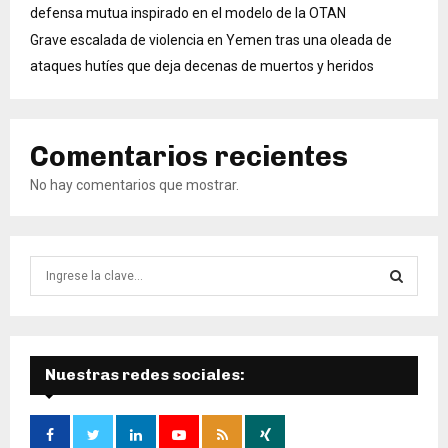
defensa mutua inspirado en el modelo de la OTAN
Grave escalada de violencia en Yemen tras una oleada de
ataques hutíes que deja decenas de muertos y heridos
Comentarios recientes
No hay comentarios que mostrar.
B
ú
s
B
q
u
Ú
e
Nuestras redes sociales:
d
S
a
d
Q