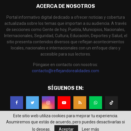
ACERCA DE NOSOTROS
Portal informativo digital dedicado a ofrecer noticias y cobertura
actualizada sobre los temas que importan a su audiencia. A través
de secciones como Gente de hoy, Puebla, Municipios, Nacionales,
Internacionales, Seguridad, Cultura, Educación, Deportes y Salud, el
sitio presenta contenidos diversos que reflejan acontecimientos
locales, nacionales e internacionales con un enfoque claro y
accesible para sus lectores.
Póngase en contacto con nosotros:
contacto@reflejandorealidades.com
SÍGUENOS EN:
Este sitio web utiliza cookies para mejorar tu experiencia.
Asumiremos que estás de acuerdo, pero puedes desactivarlas si
lo deseas.
Aceptar
Leer más
@2025 - Reflejando Realidades. Diseñado por
IdeoLógika