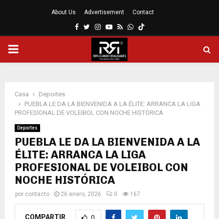
About Us
Advertisement
Contact
Facebook
Twitter
Instagram
Youtube
Rss
Whatsapp
MENÚ
PRINCIPAL
Casa
Deportes
PUEBLA LE DA LA BIENVENIDA A LA ÉLITE: ARRANCA LA LIGA
PROFESIONAL DE VOLEIBOL CON NOCHE HISTÓRICA
Deportes
PUEBLA LE DA LA BIENVENIDA A LA
ÉLITE: ARRANCA LA LIGA
PROFESIONAL DE VOLEIBOL CON
NOCHE HISTÓRICA
por
contacto
26 enero, 2026
0
167
COMPARTIR
0