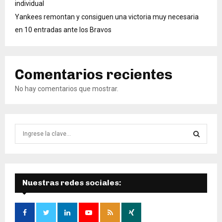
individual
Yankees remontan y consiguen una victoria muy necesaria
en 10 entradas ante los Bravos
Comentarios recientes
No hay comentarios que mostrar.
B
ú
s
B
q
u
Ú
e
Nuestras redes sociales:
d
S
a
d
Q