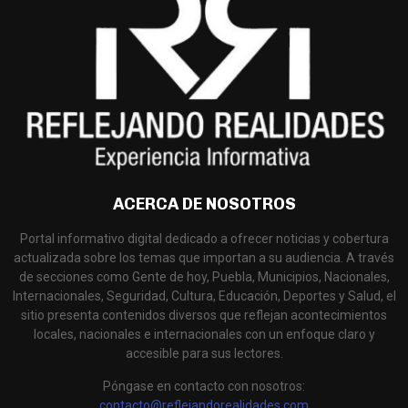
ACERCA DE NOSOTROS
Portal informativo digital dedicado a ofrecer noticias y cobertura
actualizada sobre los temas que importan a su audiencia. A través
de secciones como Gente de hoy, Puebla, Municipios, Nacionales,
Internacionales, Seguridad, Cultura, Educación, Deportes y Salud, el
sitio presenta contenidos diversos que reflejan acontecimientos
locales, nacionales e internacionales con un enfoque claro y
accesible para sus lectores.
Póngase en contacto con nosotros:
contacto@reflejandorealidades.com