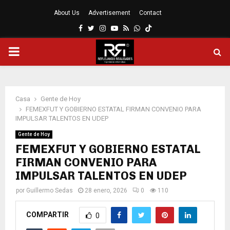
About Us
Advertisement
Contact
Facebook
Twitter
Instagram
Youtube
Rss
Whatsapp
MENÚ
PRINCIPAL
Casa
Gente de Hoy
FEMEXFUT Y GOBIERNO ESTATAL FIRMAN CONVENIO PARA
IMPULSAR TALENTOS EN UDEP
Gente de Hoy
FEMEXFUT Y GOBIERNO ESTATAL
FIRMAN CONVENIO PARA
IMPULSAR TALENTOS EN UDEP
por
Guillermo Sedas
28 enero, 2026
0
110
COMPARTIR
0