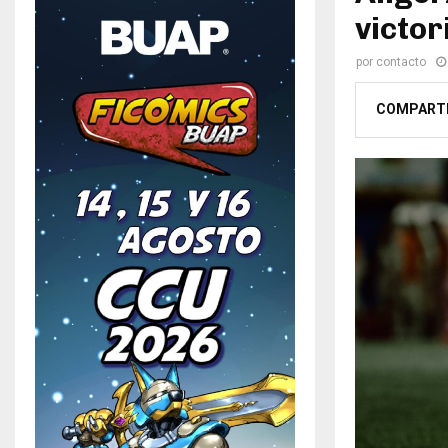
victor
por
contacto
COMPART