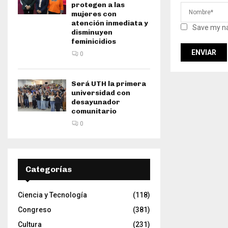
protegen a las
mujeres con
atención inmediata y
Save my na
disminuyen
feminicidios
0
Será UTH la primera
universidad con
desayunador
comunitario
0
Categorías
Ciencia y Tecnología
(118)
Congreso
(381)
Cultura
(231)