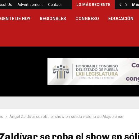
l Estado y Microsoft formalizan alianza…
bout Us
Advertisement
Contact
LO MÁS RECIENTE
Méx
GENTE DE HOY
REGIONALES
CONGRESO
EDUCACIÓN
es
Ángel Zaldívar se roba el show en sólida victoria de Alajuelense
Zaldívar se roba el show en sól