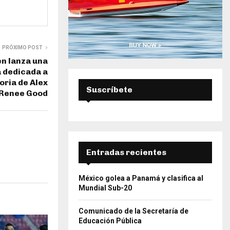
PRÓXIMO POST
n lanza una
a dedicada a
ria de Alex
Suscríbete
y Renee Good
Entradas recientes
México golea a Panamá y clasifica al
Mundial Sub-20
Comunicado de la Secretaría de
Educación Pública