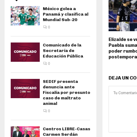
México golea a
Panamá y clasifica al
Mundial Sub-20
0
Elizalde se v
Comunicado de la
Puebla suma
Secretaría de
poder rumbo
Educación Pública
postempor
0
DEJA UN C
SEDIF presenta
denuncia ante
Fiscalía por presunto
caso de maltrato
animal
0
Centros LIBRE-Casas
Carmen Serdán