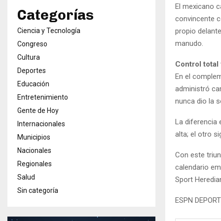
El mexicano c
Categorías
convincente c
Ciencia y Tecnología
propio delante
manudo.
Congreso
Cultura
Control total
Deportes
En el compleme
Educación
administró car
Entretenimiento
nunca dio la s
Gente de Hoy
La diferencia
Internacionales
alta; el otro
Municipios
Nacionales
Con este triu
Regionales
calendario emp
Salud
Sport Heredia
Sin categoría
ESPN DEPOR