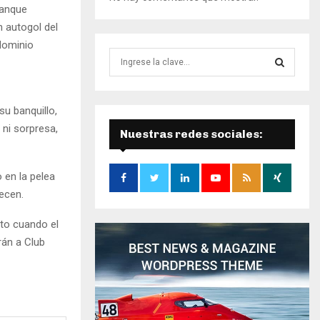
ranque
n autogol del
 dominio
B
ú
s
B
q
su banquillo,
u
Ú
 ni sorpresa,
e
Nuestras redes sociales:
d
S
a
d
 en la pelea
Q
e
ecen.
:
U
sto cuando el
E
rán a Club
D
A