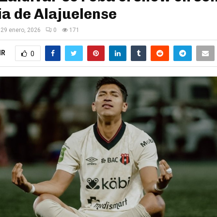
ia de Alajuelense
29 enero, 2026
0
171
IR
0