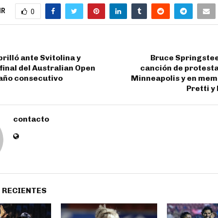
IR
0
rilló ante Svitolina y
Bruce Springstee
 final del Australian Open
canción de protest
 año consecutivo
Minneapolis y en memo
Pretti 
contacto
 RECIENTES