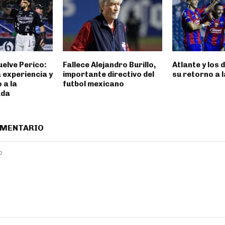
uelve Perico:
Fallece Alejandro Burillo,
Atlante y los 
 experiencia y
importante directivo del
su retorno a 
 a la
futbol mexicano
ada
OMENTARIO