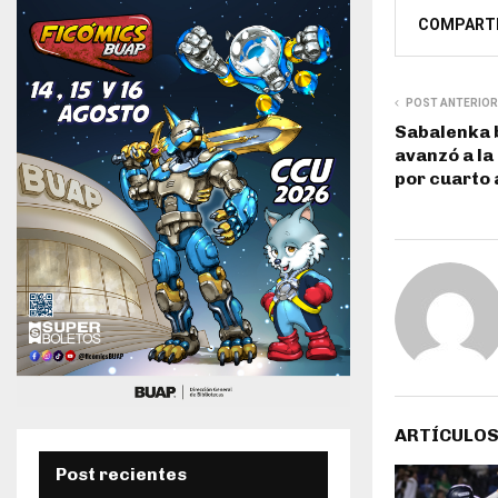
COMPART
POST ANTERIOR
Sabalenka b
avanzó a la
por cuarto
ARTÍCULOS
Post recientes