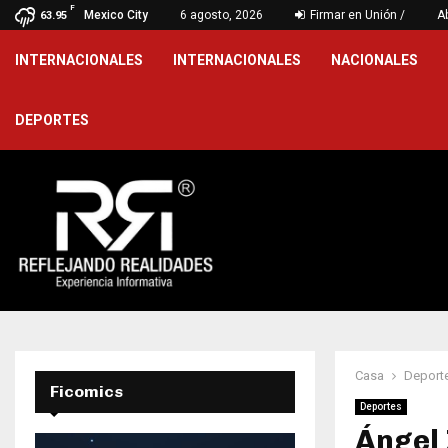
F
arantiza atención médica especializada a…
Mexico City
6 agosto, 2026
Firmar en Unión /
Gobierno de
A
63.95
INTERNACIONALES
INTERNACIONALES
NACIONALES
DEPORTES
Casa
Deport
Ficomics
Deportes
Ángel 