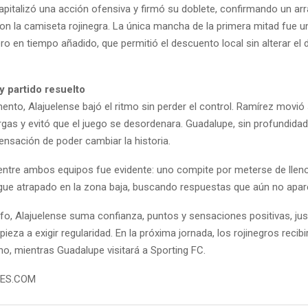
apitalizó una acción ofensiva y firmó su doblete, confirmando un ar
on la camiseta rojinegra. La única mancha de la primera mitad fue u
ro en tiempo añadido, que permitió el descuento local sin alterar el
 y partido resuelto
nto, Alajuelense bajó el ritmo sin perder el control. Ramírez movió 
gas y evitó que el juego se desordenara. Guadalupe, sin profundidad
ensación de poder cambiar la historia.
 entre ambos equipos fue evidente: uno compite por meterse de lleno
 sigue atrapado en la zona baja, buscando respuestas que aún no apar
nfo, Alajuelense suma confianza, puntos y sensaciones positivas, ju
ieza a exigir regularidad. En la próxima jornada, los rojinegros recibi
no, mientras Guadalupe visitará a Sporting FC.
TES.COM