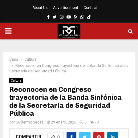
About Us
Advertisement
Contact
Facebook
Twitter
Instagram
Youtube
Rss
Whatsapp
MENÚ
PRINCIPAL
Casa
Cultura
Reconocen en Congreso trayectoria de la Banda Sinfónica de la
Secretaría de Seguridad Pública
Cultura
Reconocen en Congreso
trayectoria de la Banda Sinfónica
de la Secretaría de Seguridad
Pública
por
Guillermo Sedas
29 enero, 2026
0
73
COMPARTIR
0