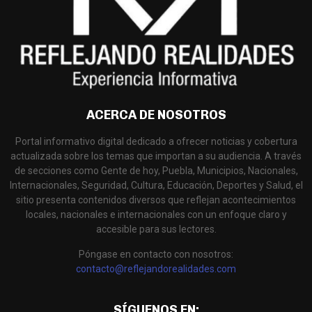
ACERCA DE NOSOTROS
Portal informativo digital dedicado a ofrecer noticias y cobertura
actualizada sobre los temas que importan a su audiencia. A través
de secciones como Gente de hoy, Puebla, Municipios, Nacionales,
Internacionales, Seguridad, Cultura, Educación, Deportes y Salud, el
sitio presenta contenidos diversos que reflejan acontecimientos
locales, nacionales e internacionales con un enfoque claro y
accesible para sus lectores.
Póngase en contacto con nosotros:
contacto@reflejandorealidades.com
SÍGUENOS EN: