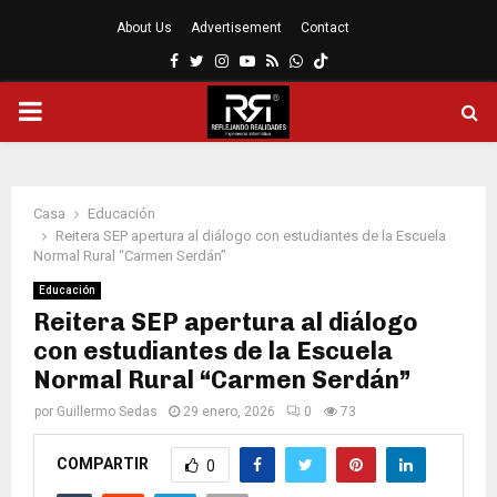
About Us
Advertisement
Contact
Facebook
Twitter
Instagram
Youtube
Rss
Whatsapp
MENÚ
PRINCIPAL
Casa
Educación
Reitera SEP apertura al diálogo con estudiantes de la Escuela
Normal Rural “Carmen Serdán”
Educación
Reitera SEP apertura al diálogo
con estudiantes de la Escuela
Normal Rural “Carmen Serdán”
por
Guillermo Sedas
29 enero, 2026
0
73
COMPARTIR
0