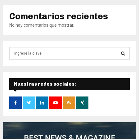
Comentarios recientes
No hay comentarios que mostrar.
B
ú
s
B
q
u
Ú
e
Nuestras redes sociales:
d
S
a
d
Q
e
:
U
E