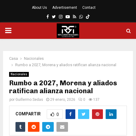
About Us
Advertisement
Contact
Facebook
Twitter
Instagram
Youtube
Rss
Whatsapp
MENÚ
PRINCIPAL
Casa
Nacionales
Rumbo a 2027, Morena y aliados ratifican alianza nacional
Nacionales
Rumbo a 2027, Morena y aliados
ratifican alianza nacional
por
Guillermo Sedas
29 enero, 2026
0
137
COMPARTIR
0