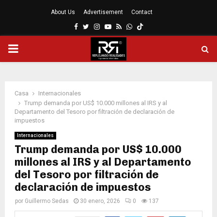
About Us
Advertisement
Contact
Facebook
Twitter
Instagram
Youtube
Rss
Whatsapp
MENÚ
PRINCIPAL
Casa
Internacionales
Trump demanda por US$ 10.000 millones al IRS y al
Departamento del Tesoro por filtración de declaración de
impuestos
Internacionales
Trump demanda por US$ 10.000
millones al IRS y al Departamento
del Tesoro por filtración de
declaración de impuestos
por
Guillermo Sedas
30 enero, 2026
0
137