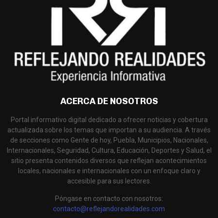
ACERCA DE NOSOTROS
Portal informativo digital dedicado a ofrecer noticias y cobertura
actualizada sobre los temas que importan a su audiencia. A través
de secciones como Gente de hoy, Puebla, Municipios, Nacionales,
Internacionales, Seguridad, Cultura, Educación, Deportes y Salud, el
sitio presenta contenidos diversos que reflejan acontecimientos
locales, nacionales e internacionales con un enfoque claro y
accesible para sus lectores.
Póngase en contacto con nosotros:
contacto@reflejandorealidades.com