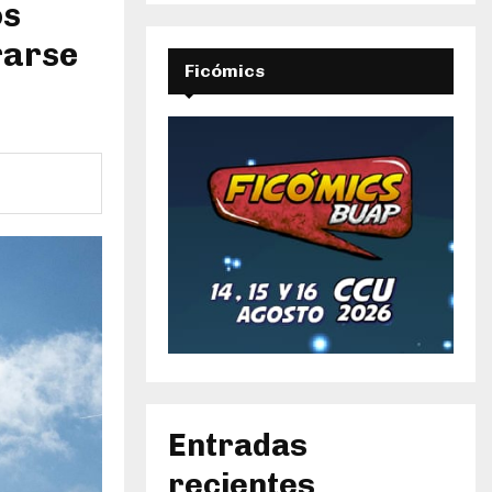
os
rarse
Ficómics
Entradas
recientes