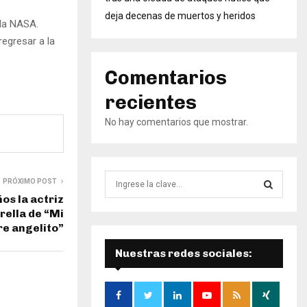
deja decenas de muertos y heridos
 la NASA.
regresar a la
Comentarios
recientes
No hay comentarios que mostrar.
B
PRÓXIMO POST
ú
os la actriz
s
B
rella de “Mi
q
e angelito”
u
Ú
e
Nuestras redes sociales:
d
S
a
d
Q