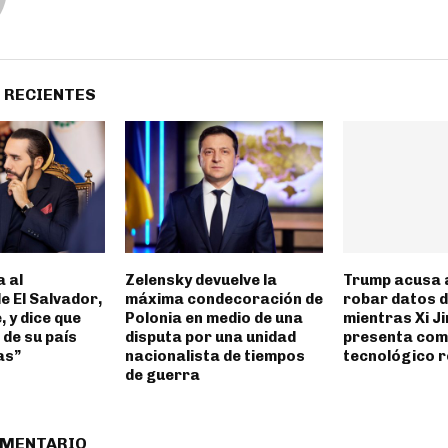
 RECIENTES
 al
Zelensky devuelve la
Trump acusa 
e El Salvador,
máxima condecoración de
robar datos 
, y dice que
Polonia en medio de una
mientras Xi Ji
 de su país
disputa por una unidad
presenta como
as”
nacionalista de tiempos
tecnológico 
de guerra
OMENTARIO