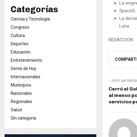
La empre
Categorías
SpaceX, 
La decis
Ciencia y Tecnología
Luna.
Congreso
Cultura
REDACCION
Deportes
Educación
COMPART
Entretenimiento
Gente de Hoy
Internacionales
POST ANTERIOR
Municipios
Cerró el Go
Nacionales
al menos po
servicios p
Regionales
Salud
Sin categoría