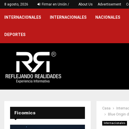
…
8 agosto, 2026
Firmar en Unión /
Victoria jarocha en Puebla para cerr
About Us
Advertisement
C
INTERNACIONALES
INTERNACIONALES
NACIONALES
DEPORTES
Casa
Interna
Ficomics
Blue Origin 
Internacionales