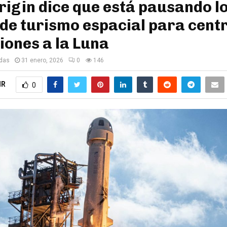
rigin dice que está pausando l
 de turismo espacial para cent
iones a la Luna
edas
31 enero, 2026
0
146
IR
0