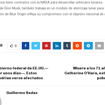
sa tiene contratos con la NASA para desarrollar vehículos lunares.
de Elon Musk, también trabaja en un módulo de aterrizaje lunar para
ión de Blue Origin refleja su compromiso con el objetivo nacional de 
IR
0
bierno federal de EE.UU.—
Muere a los 71 añ
r unos días—. Estos
Catherine O’Hara, est
odrían verse afectados
pobr
Guillermo Sedas