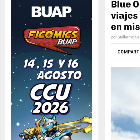
Blue O
viajes
en mis
por
Guillermo S
COMPART