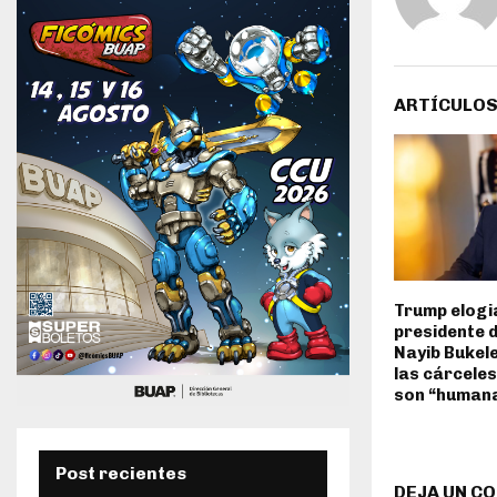
ARTÍCULOS
Trump elogia
presidente d
Nayib Bukele
las cárceles
son “human
Post recientes
DEJA UN C