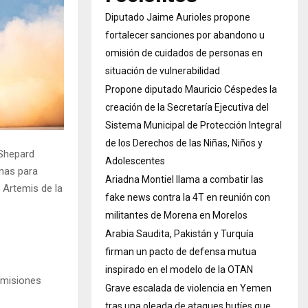
Diputado Jaime Aurioles propone
fortalecer sanciones por abandono u
omisión de cuidados de personas en
situación de vulnerabilidad
Propone diputado Mauricio Céspedes la
creación de la Secretaría Ejecutiva del
Sistema Municipal de Protección Integral
de los Derechos de las Niñas, Niños y
 Shepard
Adolescentes
nas para
Ariadna Montiel llama a combatir las
 Artemis de la
fake news contra la 4T en reunión con
militantes de Morena en Morelos
Arabia Saudita, Pakistán y Turquía
firman un pacto de defensa mutua
inspirado en el modelo de la OTAN
a misiones
Grave escalada de violencia en Yemen
tras una oleada de ataques hutíes que