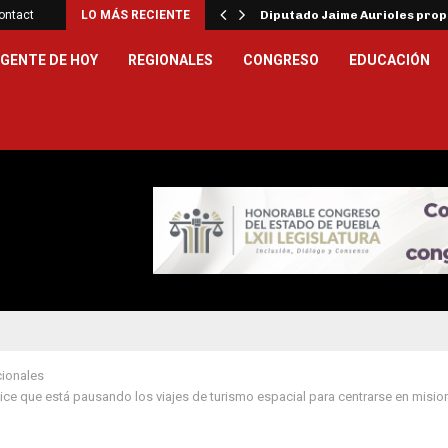
ar la…
ontact
LO MÁS RECIENTE
Diputado Jaime Aurioles pro
GENTE DE HOY
REGIONALES
CONGRESO
EDUCACIÓN
cionales
dice que está pausando los viajes de turismo espacial para centrarse en misio