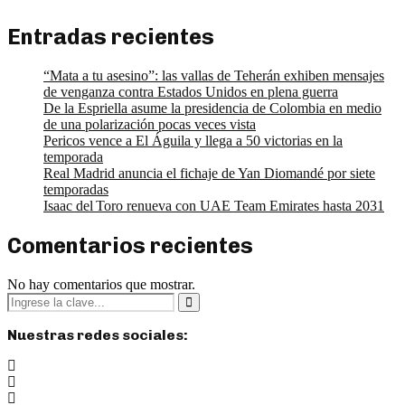
Entradas recientes
“Mata a tu asesino”: las vallas de Teherán exhiben mensajes
de venganza contra Estados Unidos en plena guerra
De la Espriella asume la presidencia de Colombia en medio
de una polarización pocas veces vista
Pericos vence a El Águila y llega a 50 victorias en la
temporada
Real Madrid anuncia el fichaje de Yan Diomandé por siete
temporadas
Isaac del Toro renueva con UAE Team Emirates hasta 2031
Comentarios recientes
No hay comentarios que mostrar.
Búsqueda
de:
Búsqueda
Nuestras redes sociales: