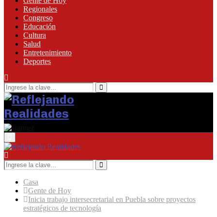
Gente de Hoy
Regionales
Congreso
Educación
Cultura
Salud
Entretenimiento
Deportes
Búsqueda
de:
Búsqueda
Menú
Principal
Búsqueda
de:
Búsqueda
Casa
Gente de Hoy
Inicia trabajo intersecretarial en Puebla sobre proyectos
estratégicos de tecnología