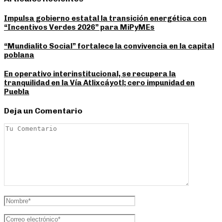
Impulsa gobierno estatal la transición energética con
“Incentivos Verdes 2026” para MiPyMEs
“Mundialito Social” fortalece la convivencia en la capital
poblana
En operativo interinstitucional, se recupera la
tranquilidad en la Vía Atlixcáyotl; cero impunidad en
Puebla
Deja un Comentario