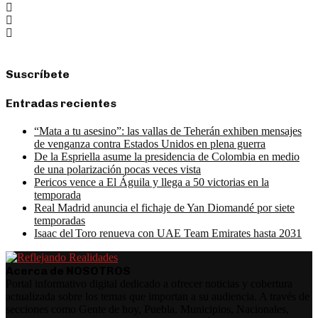
Suscríbete
Entradas recientes
“Mata a tu asesino”: las vallas de Teherán exhiben mensajes
de venganza contra Estados Unidos en plena guerra
De la Espriella asume la presidencia de Colombia en medio
de una polarización pocas veces vista
Pericos vence a El Águila y llega a 50 victorias en la
temporada
Real Madrid anuncia el fichaje de Yan Diomandé por siete
temporadas
Isaac del Toro renueva con UAE Team Emirates hasta 2031
Acerca de NOSOTROS
Portal informativo digital dedicado a ofrecer noticias y cobertura
actualizada sobre los temas que importan a su audiencia. A través de
secciones como Gente de hoy, Puebla, Municipios, Nacionales,