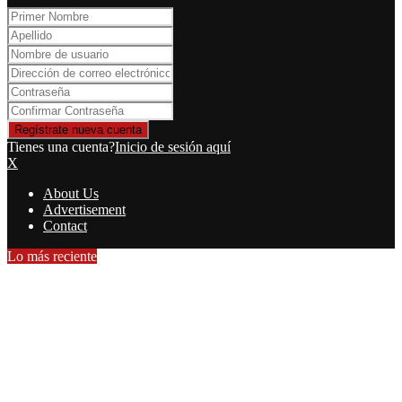
Tienes una cuenta?
Inicio de sesión aquí
X
About Us
Advertisement
Contact
Lo más reciente
“Mata a tu asesino”: las vallas de…
De la Espriella asume la presidencia de…
Pericos vence a El Águila y llega…