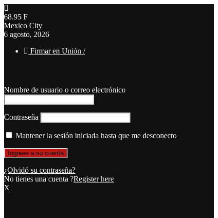
68.95
F
Mexico City
6 agosto, 2026
Firmar en Unión /
Entrar
Nombre de usuario o correo electrónico
Contraseña
Mantener la sesión iniciada hasta que me desconecto
¿Olvidó su contraseña?
No tienes una cuenta ?
Register here
X
Registrarse