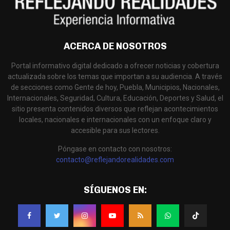
ACERCA DE NOSOTROS
Portal informativo digital dedicado a ofrecer noticias y cobertura
actualizada sobre los temas que importan a su audiencia. A través
de secciones como Gente de hoy, Puebla, Municipios, Nacionales,
Internacionales, Seguridad, Cultura, Educación, Deportes y Salud, el
sitio presenta contenidos diversos que reflejan acontecimientos
locales, nacionales e internacionales con un enfoque claro y
accesible para sus lectores.
Póngase en contacto con nosotros:
contacto@reflejandorealidades.com
SÍGUENOS EN: