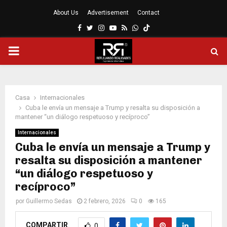
About Us
Advertisement
Contact
Facebook
Twitter
Instagram
Youtube
Rss
Whatsapp
MENÚ
PRINCIPAL
Casa
Internacionales
Cuba le envía un mensaje a Trump y resalta su disposición a
mantener “un diálogo respetuoso y recíproco”
Internacionales
Cuba le envía un mensaje a Trump y
resalta su disposición a mantener
“un diálogo respetuoso y
recíproco”
por
Guillermo Sedas
2 febrero, 2026
0
165
COMPARTIR
0