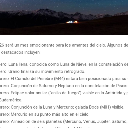
26 será un mes emocionante para los amantes del cielo. Algunos de
destacados incluyen:
rero: Luna llena, conocida como Luna de Nieve, en la constelación d
rero: Urano finaliza su movimiento retrógrado.
brero: El Cúmulo del Pesebre (M44) estará bien posicionado para su
brero: Conjunción de Saturno y Neptuno en la constelación de Piscis
rero: Eclipse solar anular (“anillo de fuego”) visible en la Antártida y
 Sudamérica.
brero: Conjunción de la Luna y Mercurio; galaxia Bode (M81) visible.
brero: Mercurio en su punto más alto en el cielo.
brero: Alineación de seis planetas (Mercurio, Venus, Júpiter, Saturno