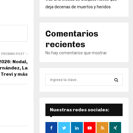
deja decenas de muertos y heridos
Comentarios
recientes
No hay comentarios que mostrar.
PRÓXIMO POST
2026: Nodal,
rnández, La
 Trevi y más
B
ú
s
B
q
u
Ú
e
Nuestras redes sociales:
d
S
a
d
Q