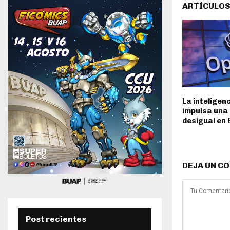
ARTÍCULOS
La inteligenc
impulsa una
desigual en 
DEJA UN C
Post recientes