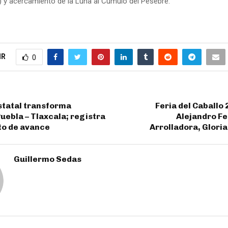
 y acercamiento de la Luna al Cúmulo del Pesebre.
IR
0
statal transforma
Feria del Caballo 
uebla – Tlaxcala; registra
Alejandro Fe
to de avance
Arrolladora, Gloria
Guillermo Sedas