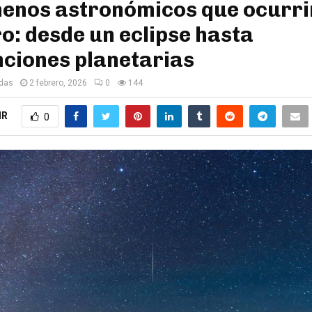
enos astronómicos que ocurri
o: desde un eclipse hasta
ciones planetarias
edas
2 febrero, 2026
0
144
IR
0