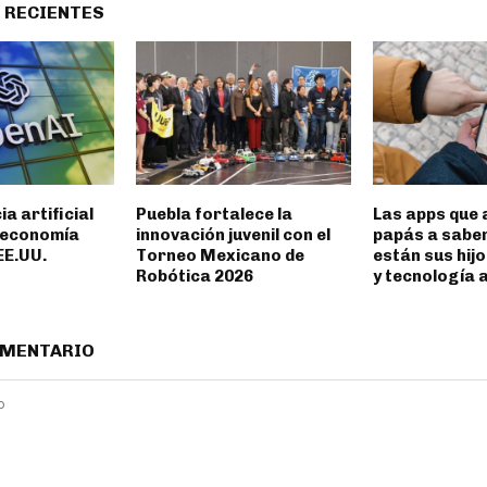
 RECIENTES
ia artificial
Puebla fortalece la
Las apps que 
 economía
innovación juvenil con el
papás a sabe
EE.UU.
Torneo Mexicano de
están sus hij
Robótica 2026
y tecnología 
OMENTARIO