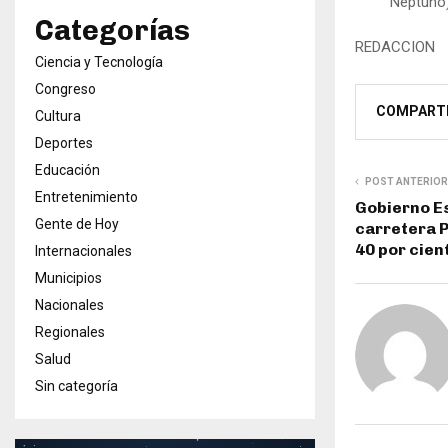
Neptuno)
Categorías
REDACCION
Ciencia y Tecnología
Congreso
COMPART
Cultura
Deportes
Educación
POST ANTERIOR
Entretenimiento
Gobierno E
Gente de Hoy
carretera P
40 por cien
Internacionales
Municipios
Nacionales
Regionales
Salud
Sin categoría