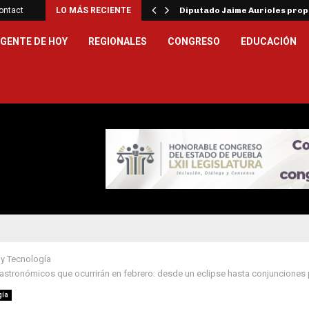
ar la…
ontact
LO MÁS RECIENTE
Diputado Jaime Aurioles pro
GENTE DE HOY
REGIONALES
CONGRESO
EDUCACIÓN
 y Tecnología
tronómicos que ocurrirán en febrero: desde un eclipse hasta conjunciones 
gía