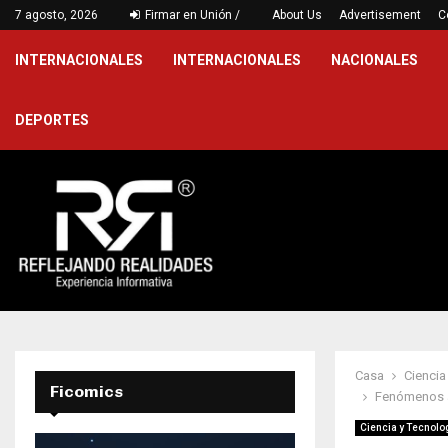
…
7 agosto, 2026
Firmar en Unión /
Victoria jarocha en Puebla para cerr
About Us
Advertisement
C
INTERNACIONALES
INTERNACIONALES
NACIONALES
DEPORTES
Casa
Ciencia
Ficomics
Fenómenos as
Ciencia y Tecnolo