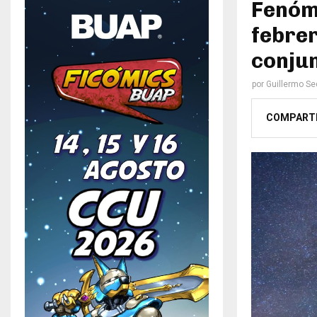
Fenóm
febrer
conjun
por
Guillermo S
COMPART