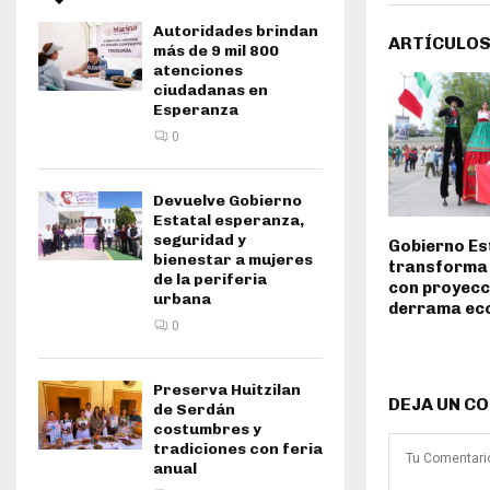
Autoridades brindan
ARTÍCULOS
más de 9 mil 800
atenciones
ciudadanas en
Esperanza
0
Devuelve Gobierno
Estatal esperanza,
seguridad y
Gobierno Es
bienestar a mujeres
transforma
de la periferia
con proyecci
urbana
derrama ec
0
Preserva Huitzilan
DEJA UN C
de Serdán
costumbres y
tradiciones con feria
anual