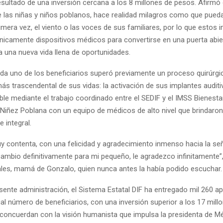
sultado de una inversión cercana a los 8 millones de pesos. Afirmó
de las niñas y niños poblanos, hace realidad milagros como que pue
mera vez, el viento o las voces de sus familiares, por lo que estos 
únicamente dispositivos médicos para convertirse en una puerta abier
a una nueva vida llena de oportunidades.
da uno de los beneficiarios superó previamente un proceso quirúrgic
s trascendental de sus vidas: la activación de sus implantes auditi
ble mediante el trabajo coordinado entre el SEDIF y el IMSS Bienestar
a Niñez Poblana con un equipo de médicos de alto nivel que brindaro
e integral.
y contenta, con una felicidad y agradecimiento inmenso hacia la se
cambio definitivamente para mi pequeño, le agradezco infinitamente
les, mamá de Gonzalo, quien nunca antes la había podido escuchar.
sente administración, el Sistema Estatal DIF ha entregado mil 260 a
ual número de beneficiarios, con una inversión superior a los 17 mill
concuerdan con la visión humanista que impulsa la presidenta de Mé