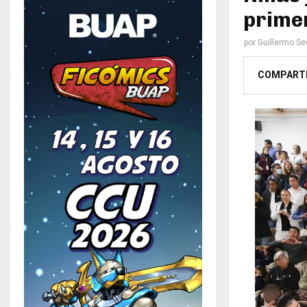
primer
por
Guillermo S
COMPART