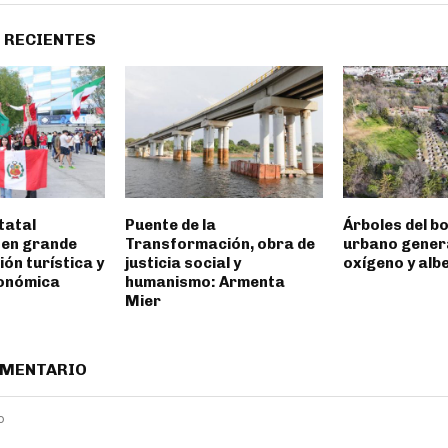
 RECIENTES
tatal
Puente de la
Árboles del b
 en grande
Transformación, obra de
urbano gener
ón turística y
justicia social y
oxígeno y alb
onómica
humanismo: Armenta
Mier
OMENTARIO