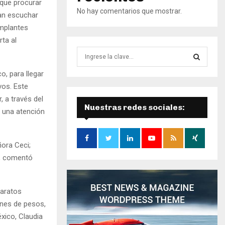
 que procurar
No hay comentarios que mostrar.
dan escuchar
implantes
ta al
B
ú
s
o, para llegar
B
q
vos. Este
u
Ú
, a través del
e
Nuestras redes sociales:
n una atención
d
S
a
d
Q
ñora Ceci;
e
”, comentó
:
U
E
paratos
D
ones de pesos,
xico, Claudia
A