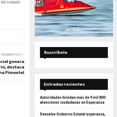
 del cuidado
Suscríbete
PRÓXIMO POST
ocial genera
rio, destaca
ma Pimentel
Entradas recientes
Autoridades brindan más de 9 mil 800
atenciones ciudadanas en Esperanza
Devuelve Gobierno Estatal esperanza,