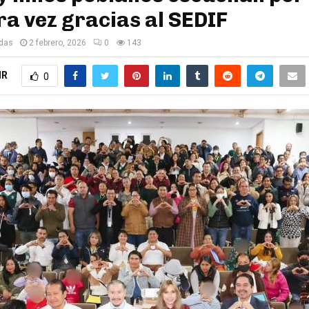
a vez gracias al SEDIF
edas
2 febrero, 2026
0
143
IR
0