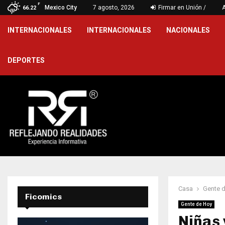
F
o aplica modelo de desarrollo…
Mexico City
7 agosto, 2026
Firmar en Unión /
Fortalece 
66.22
INTERNACIONALES
INTERNACIONALES
NACIONALES
DEPORTES
Casa
Gente 
Ficomics
Gente de Hoy
Niñas 