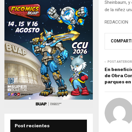
Sheinbaum, y 
de la niñez un
REDACCION
COMPART
POST ANTERIOR
En benefici
de Obra Com
parques en
Post recientes