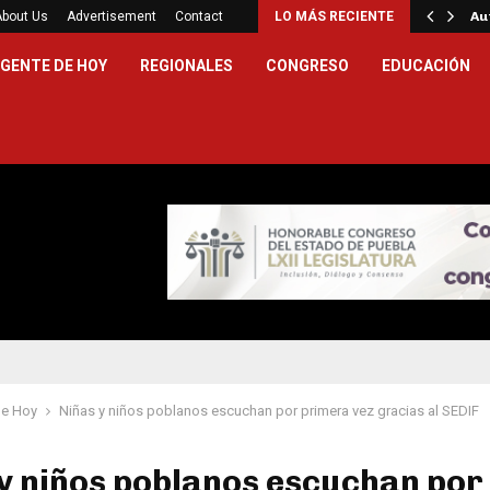
Puebla prevención de violencia sexual y…
About Us
Advertisement
Contact
LO MÁS RECIENTE
Au
GENTE DE HOY
REGIONALES
CONGRESO
EDUCACIÓN
de Hoy
Niñas y niños poblanos escuchan por primera vez gracias al SEDIF
y niños poblanos escuchan por