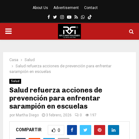
About Us
Advertisement
Contact
Facebook
Twitter
Instagram
Youtube
Rss
Whatsapp
MENÚ
PRINCIPAL
Casa
Salud
Salud refuerza acciones de prevención para enfrentar
sarampión en escuelas
Salud
Salud refuerza acciones de
prevención para enfrentar
sarampión en escuelas
por
Martha Diego
3 febrero, 2026
0
197
COMPARTIR
0