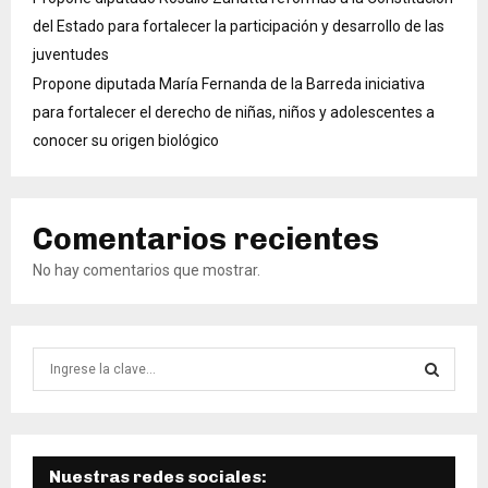
del Estado para fortalecer la participación y desarrollo de las
juventudes
Propone diputada María Fernanda de la Barreda iniciativa
para fortalecer el derecho de niñas, niños y adolescentes a
conocer su origen biológico
Comentarios recientes
No hay comentarios que mostrar.
B
ú
s
B
q
u
Ú
e
Nuestras redes sociales: