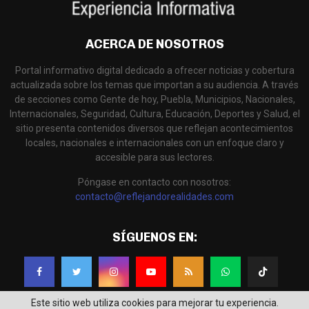
ACERCA DE NOSOTROS
Portal informativo digital dedicado a ofrecer noticias y cobertura
actualizada sobre los temas que importan a su audiencia. A través
de secciones como Gente de hoy, Puebla, Municipios, Nacionales,
Internacionales, Seguridad, Cultura, Educación, Deportes y Salud, el
sitio presenta contenidos diversos que reflejan acontecimientos
locales, nacionales e internacionales con un enfoque claro y
accesible para sus lectores.
Póngase en contacto con nosotros:
contacto@reflejandorealidades.com
SÍGUENOS EN:
Este sitio web utiliza cookies para mejorar tu experiencia.