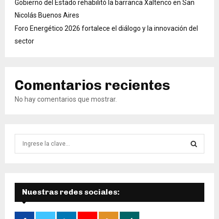
Gobierno del Estado rehabilitó la barranca Xaltenco en San
Nicolás Buenos Aires
Foro Energético 2026 fortalece el diálogo y la innovación del
sector
Comentarios recientes
No hay comentarios que mostrar.
B
ú
s
B
q
u
Ú
e
Nuestras redes sociales:
d
S
a