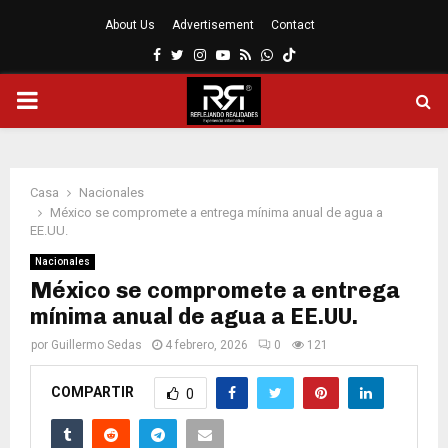
About Us
Advertisement
Contact
Facebook
Twitter
Instagram
Youtube
Rss
Whatsapp
MENÚ
PRINCIPAL
Casa
Nacionales
México se compromete a entrega mínima anual de agua a
EE.UU.
Nacionales
México se compromete a entrega
mínima anual de agua a EE.UU.
por
Guillermo Sedas
4 febrero, 2026
0
121
COMPARTIR
0