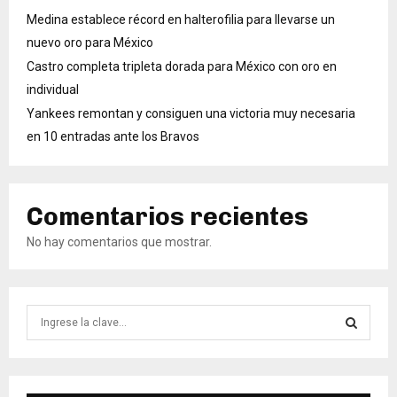
Medina establece récord en halterofilia para llevarse un
nuevo oro para México
Castro completa tripleta dorada para México con oro en
individual
Yankees remontan y consiguen una victoria muy necesaria
en 10 entradas ante los Bravos
Comentarios recientes
No hay comentarios que mostrar.
B
ú
s
B
q
u
Ú