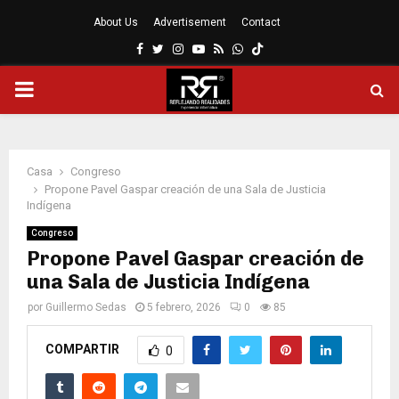
About Us
Advertisement
Contact
Facebook
Twitter
Instagram
Youtube
Rss
Whatsapp
MENÚ
PRINCIPAL
Casa
Congreso
Propone Pavel Gaspar creación de una Sala de Justicia
Indígena
Congreso
Propone Pavel Gaspar creación de
una Sala de Justicia Indígena
por
Guillermo Sedas
5 febrero, 2026
0
85
COMPARTIR
0