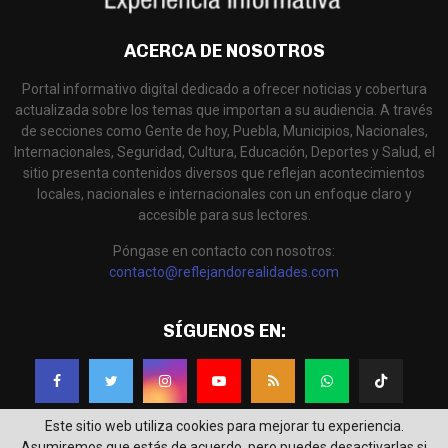
ACERCA DE NOSOTROS
Portal informativo digital dedicado a ofrecer noticias y cobertura
actualizada sobre los temas que importan a su audiencia. A través
de secciones como Gente de hoy, Puebla, Municipios, Nacionales,
Internacionales, Seguridad, Cultura, Educación, Deportes y Salud, el
sitio presenta contenidos diversos que reflejan acontecimientos
locales, nacionales e internacionales con un enfoque claro y
accesible para sus lectores.
Póngase en contacto con nosotros:
contacto@reflejandorealidades.com
SÍGUENOS EN:
Este sitio web utiliza cookies para mejorar tu experiencia.
Asumiremos que estás de acuerdo, pero puedes desactivarlas si