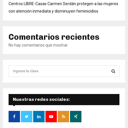
Centros LIBRE-Casas Carmen Serdán protegen a las mujeres
con atención inmediata y disminuyen feminicidios
Comentarios recientes
No hay comentarios que mostrar.
B
ú
s
B
q
u
Ú
e
Nuestras redes sociales:
d
S
a
d
Q
e