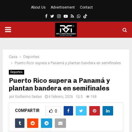
About Us
Advertisement
Contact
Facebook
Twitter
Instagram
Youtube
Rss
Whatsapp
MENÚ
PRINCIPAL
Casa
Deportes
Puerto Rico supera a Panamá y plantan bandera en semifinales
Deportes
Puerto Rico supera a Panamá y
plantan bandera en semifinales
por
Guillermo Sedas
6 febrero, 2026
0
168
COMPARTIR
0