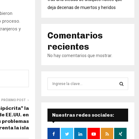
deja decenas de muertos y heridos
bieron
o proceso.
tranjeros y
Comentarios
recientes
No hay comentarios que mostrar.
B
ú
s
B
q
PRÓXIMO POST
u
hipócrita” la
Ú
e
de EE.UU. en
Nuestras redes sociales:
d
s problemas
S
a
enta la isla
d
Q