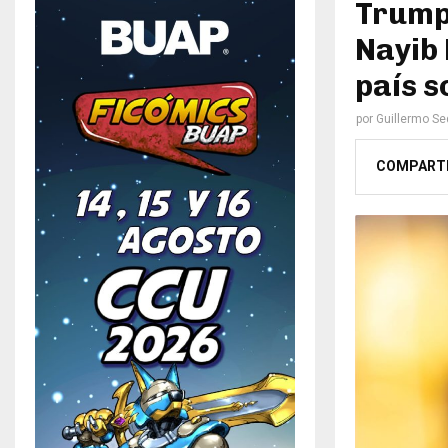
Trump 
Nayib 
país 
por
Guillermo S
COMPART