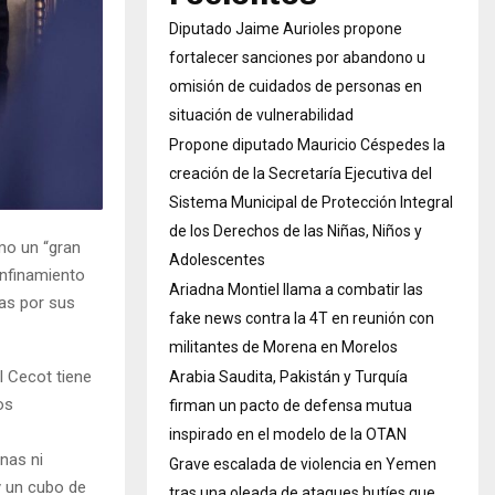
Diputado Jaime Aurioles propone
fortalecer sanciones por abandono u
omisión de cuidados de personas en
situación de vulnerabilidad
Propone diputado Mauricio Céspedes la
creación de la Secretaría Ejecutiva del
Sistema Municipal de Protección Integral
de los Derechos de las Niñas, Niños y
mo un “gran
Adolescentes
onfinamiento
Ariadna Montiel llama a combatir las
cas por sus
fake news contra la 4T en reunión con
militantes de Morena en Morelos
l Cecot tiene
Arabia Saudita, Pakistán y Turquía
os
firman un pacto de defensa mutua
inspirado en el modelo de la OTAN
nas ni
Grave escalada de violencia en Yemen
y un cubo de
tras una oleada de ataques hutíes que