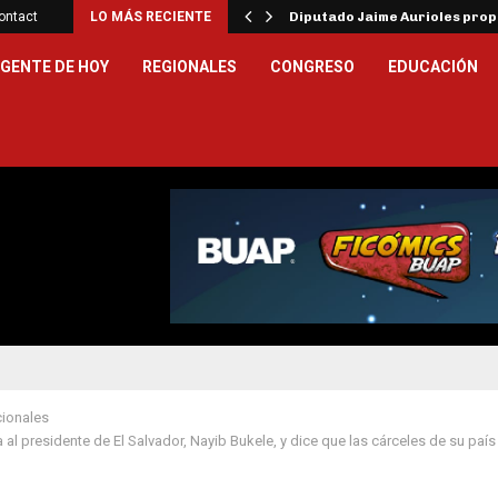
ar la…
ontact
LO MÁS RECIENTE
Diputado Jaime Aurioles pro
GENTE DE HOY
REGIONALES
CONGRESO
EDUCACIÓN
cionales
 al presidente de El Salvador, Nayib Bukele, y dice que las cárceles de su pa