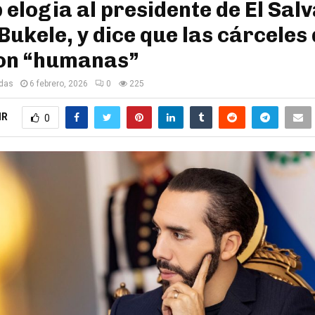
elogia al presidente de El Sal
Bukele, y dice que las cárceles 
son “humanas”
edas
6 febrero, 2026
0
225
IR
0