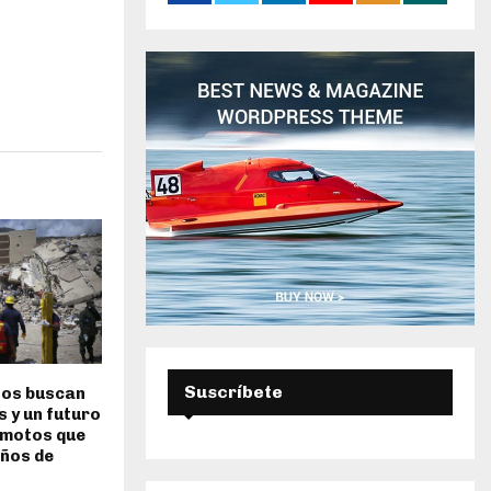
e
:
U
E
D
A
Suscríbete
nos buscan
s y un futuro
emotos que
años de