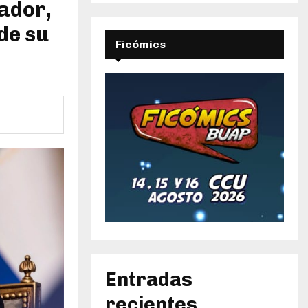
vador,
de su
Ficómics
Entradas
recientes