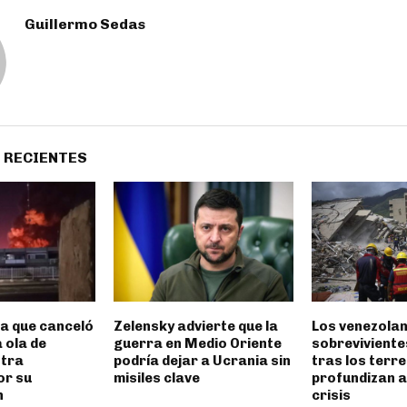
Guillermo Sedas
 RECIENTES
a que canceló
Zelensky advierte que la
Los venezola
 ola de
guerra en Medio Oriente
sobreviviente
ntra
podría dejar a Ucrania sin
tras los terr
or su
misiles clave
profundizan 
n
crisis