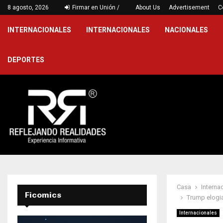
…
8 agosto, 2026
Firmar en Unión /
Victoria jarocha en Puebla para cerr
About Us
Advertisement
C
INTERNACIONALES
INTERNACIONALES
NACIONALES
DEPORTES
Casa
Interna
Ficomics
Trump elogia
Internacionales